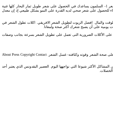
. 8 أطعمة تزيد من طول شعركاكلات لتطويل الشعر للاطفالاكلات لتطويل الشعر للرجالالاكلات لتطويل الشعراكلات. 5 اكلات تطول الشعر 1- السلمون يساعدك في الحصول على شعر طويل ثمار البحار كلها غنية
جميع جاهدا سواء كانوا رجالا أو نساء للحصول على شعر صحي لديه القدرة على النمو بشكل طبيعي إذ إن معدل
وقت والمال. افضل الزيوت لتطويل الشعر الافريقي. اكلات تطول الشعر في
لات يومية على أن يصبح شعرك أكثر صحة ولمعانا.
 على الأكلات الضرورية التى تعمل على تطويل الشعر بسرعة بجانب وصفات
وصفات بسيطة لتطويل الشعر في اسبوع. من المهم اتباع روتين يومي للعناية بصحة الشعر ولتطويل الشعر وتقويته وتكثيفهنصائح لتطويل الشعر والمحافظة على صحة الشعر وقوته وكثافته- غسل الشعر. About Press Copyright Contact
لمشاكل الأكثر شيوعا التي نواجهها اليوم. العصير البقدونس الذي يعتبر أحد
الخصلات.