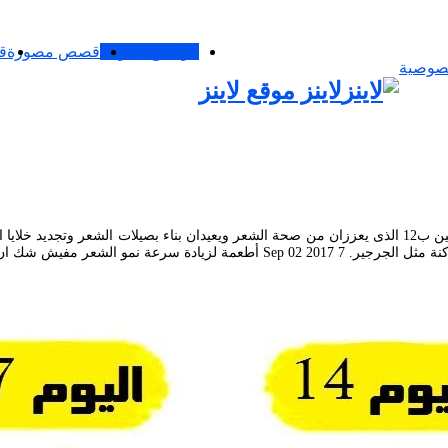
مواضيع متنوعة
قصص مصورة
ق
صوصية
لاينز موقع لاينز
تحتوى المأكولات البحيرة وخاصة الأسماك على كميات كبيرة من الحديد وفيتامين ب12 الذى يعززان من صحة الشعر 
ن شعرهم صحى وطويل ولامع وخصوصا الستات.