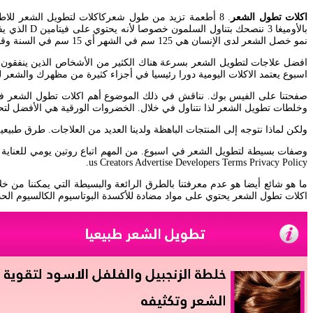
اكلات تطول الشعر
بالأوميغا 
نمو خصل الشعر لدى الإنسان هي 125 سم في الشهر أي 15 سم في السنة وقد يتعرض الشعر لمجموعة.
افضل علاجات لتطويل الشعر بسرعة هناك الكثير من الأشخاص الذين ينفقون 
اسبوع يعتمد الاكلات اليومية دورا رئيسيا في أجزاء كثيرة من مظهرك والشعر 
صفحتنا على الفيس بوك. نناقش في ذلك الموضوع أهم اكلات تطول الشعر في
وخلطات تطويل الشعر لذا نتناول في خلال. الخضروات الورقية هي الأفضل لتحف
ولكن لماذا نتوجه إلى المنتجات الباهظة ولدينا العديد من العلاجات. طرق طبي
us Creators Advertise Developers Terms Privacy Policy.
ما هو شائع أيضا هو عدم معرفتنا بالطرق الرائعة والبسيطة التي يمكننا من خ
اكلات تطول الشعر يحتوي على مواد مضادة للأكسدة البوتاسيوم الكالسيوم الحد