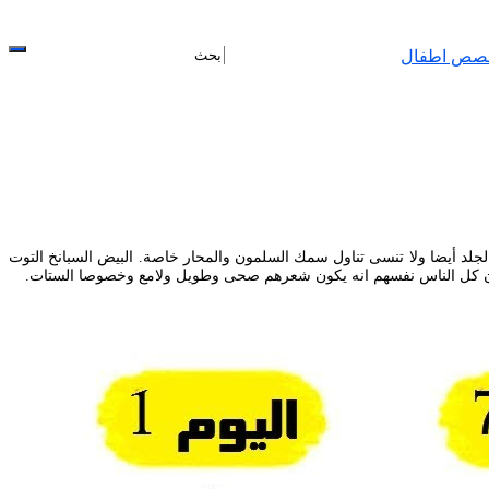
صص اطفال
ويعيدان بناء بصيلات الشعر وتجديد خلايا الجلد أيضا ولا تنسى تناول سمك السلمون والمحار خاصة. البيض السبانخ التوت