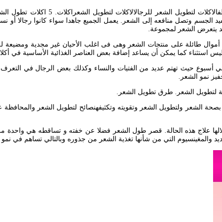
3 ننصحك بتناول السلمون خصوصا لأنه يحتوي على فيتامين D الذي يفيد الجسم وتصل منافعه إلى الشعر. يعمل ال
أموال طائلة على منتجات الشعر وهى فى اغلب الأحيان غير مجدية ومضيعة لل
ليس استثناء كما يمكن أن يساعد إضافة بعض العناصر الغذائية الأساسية في أك
 أسبوع حيث تهتم عديد من الفتيات والنساء وكذلك بعض الرجال في التعرف
يز نمو الشعر.
عية لتطويل الشعر. طرق تطويل الشعر.
لالها علاج هذه الحالة. قصر طول الشعر فضلا عن خفته و تساقطه هي واحدة من ا
يد والمغينسيوم التي من شأنها تغذية الشعر من جذوره وبالتالي تساهم في نمو 