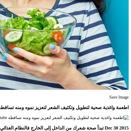
Save Image
اطعمة واغذية صحية لتطويل وتكثيف الشعر لتعزيز نموه ومنه تساقطه outube
Dec 30 2015 تبدأ صحة شعرك من الداخل إلى الخارج فالنظام الغذائي الغني بالفيتامينات الضرورية لصحة شعرك تجعله صحيا وقويا من الداخل وبالتالي يظهر شعرك متوجها ولامعا من الخارج.