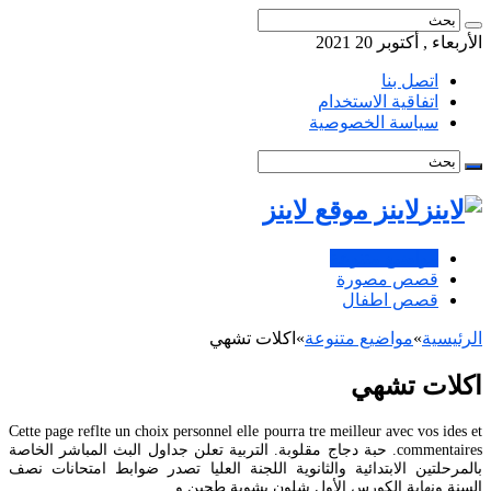
الأربعاء , أكتوبر 20 2021
اتصل بنا
اتفاقية الاستخدام
سياسة الخصوصية
لاينز موقع لاينز
مواضيع متنوعة
قصص مصورة
قصص اطفال
الرئيسية
»
مواضيع متنوعة
»
اكلات تشهي
اكلات تشهي
Cette page reflte un choix personnel elle pourra tre meilleur avec vos ides et
commentaires. حبة دجاج مقلوبة. التربية تعلن جداول البث المباشر الخاصة
بالمرحلتين الابتدائية والثانوية اللجنة العليا تصدر ضوابط امتحانات نصف
السنة ونهاية الكورس الأول شلون بشوية طحين و.