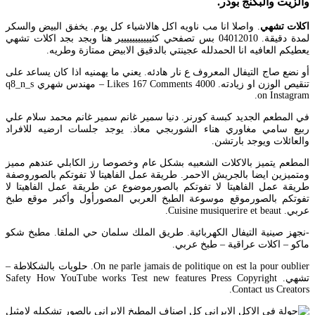
والزيت والبكنج بودر.
اكلات تشهي
. واصلا انا مب ناويه اكل هالاشياء كل يوم. يخفق البيض والسكر
لمدة دقيقة. 04012010 بس تصفحي كثييييييييييير هنا وبجد بجد اكلات تشهي
يعطيكم العافيه انا الحمدلله عجينتي بالدقيق الابيض ممتازة وطريه.
أو نضع صاج التيفال المعروف ع نار هادئه. يعني ما يهمنيه اذا كان يساعد على
تنقيص الوزن او زيادته. 4000 Likes 167 Comments – مهندس شهري q8_n_s
on Instagram.
في المطعم الجديد كبسة كورنر. دنيا سمير غانم سمير غانم محمد سلام علي
ربيع سامي مغاوري هناء الشوربجي معاذ. يوجد جلسات ارضيه للافراد
والعائلات ويوجد بارتشن.
المطعم يتميز بالاكلات الشعبيه بشكل عام وخصوصا رز الكابلي عندهم مميز
ومتميزين ايضا بالجريش الاحمر. طريقة عمل الفاهيتا لا تفوتكم بالصوروصفة
طريقة عمل الفاهيتا لا تفوتكم بالصورموضوع عن طريقة عمل الفاهيتا لا
تفوتكم بالصورموقع موسوعة الطبخ العربي المصورأول وأكبر موقع طبخ
عربي. Cuisine musiquerire et beaut.
-نجهز صينية التيفال الكهربائية. طريق الملك سلمان حي الملقا. مطبخ شكو
ماكو – اكلات عراقية – طبخ عربي.
On ne parle jamais de politique on est la pour oublier. حلويات بالشكلاطة –
تشهي. Safety How YouTube works Test new features Press Copyright
Contact us Creators.