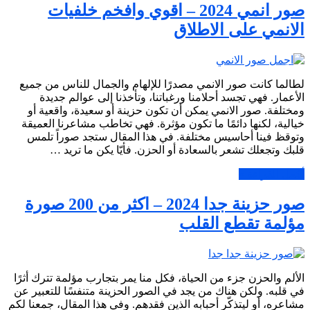
صور انمي 2024 – اقوي وافخم خلفيات
الانمي على الاطلاق
لطالما كانت صور الانمي مصدرًا للإلهام والجمال للناس من جميع
الأعمار. فهي تجسد أحلامنا ورغباتنا، وتأخذنا إلى عوالم جديدة
ومختلفة. صور الانمي يمكن أن تكون حزينة أو سعيدة، واقعية أو
خيالية، لكنها دائمًا ما تكون مؤثرة. فهي تخاطب مشاعرنا العميقة
وتوقظ فينا أحاسيس مختلفة. في هذا المقال ستجد صوراً تلمس
قلبك وتجعلك تشعر بالسعادة أو الحزن. فأيّا يكن ما تريد …
أكمل القراءة »
صور حزينة جدا 2024 – اكثر من 200 صورة
مؤلمة تقطع القلب
الألم والحزن جزء من الحياة، فكل منا يمر بتجارب مؤلمة تترك أثرًا
في قلبه. ولكن هناك من يجد في الصور الحزينة متنفسًا للتعبير عن
مشاعره، أو ليتذكّر أحبابه الذين فقدهم. وفي هذا المقال، جمعنا لكم