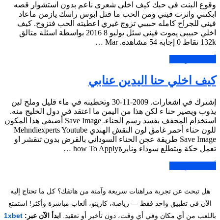
وقوع البنت في حبك كيف اخلي شعري ناعم بدون استشوار قصه
ابكتني واثرت فيني ومن الحب ما قتل ابوس راسك يازمن ماعاد
فيني للجراح كامله حبيبي تزوج غيري اعطيته الحب فتزوج. كيف
اخلي حبيبي يموت فيني سئل يوليو 8 2016 بواسطة اسئلة متالق
132k نقاط 0 إجابة 54 مشاهدة. Mar …
أكمل القراءة »
كيف اخلي حنا اليدين عنابي
إشترك في اشعارات. 2009-11-30 وتحطينه في ماء قليل وملح لين
يذوب ويصير حنا ء لكن هذا من اليمن ما اعتقد في دول الخليج منه.
استخدام المجفف يفسد رسم الحناء. Save Image أضيفي هذا المكون
للون حناء أحمر غامق لون النقش الهندي Mehndiexperts Youtube
Save Image طريقة عجن الحناء السوداني بالقرض بدون تتقشر او
تعمل حكة وبتطلع سوداء ونايرةhow To Apply …
أكمل القراءة »
هل تبحث عن تجربة مراهنات سريعة وآمنة من هاتفك؟ كل ما تحتاج إليه
الآن في تطبيق واحد فقط — رياضة، كازينو، ألعاب مباشرة وأكثر! استمتع
باللعب من أي مكان وفي أي وقت، دون تأخير أو تعقيد.
ابدأ الآن عبر:
1xbet