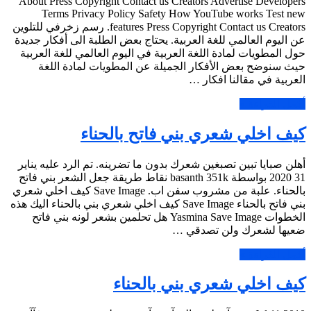
About Press Copyright Contact us Creators Advertise Developers
Terms Privacy Policy Safety How YouTube works Test new
features Press Copyright Contact us Creators. رسم زخرفي للتلوين
عن اليوم العالمي للغة العربية. يحتاج بعض الطلبة الى أفكار جديدة
حول المطويات لمادة اللغة العربية في اليوم العالمي للغة العربية
حيث سنوضح بعض الأفكار الجميلة عن المطويات لمادة اللغة
العربية في مقالنا افكار …
أكمل القراءة »
كيف اخلي شعري بني فاتح بالحناء
أهلن صبايا تبين تصبغين شعرك بدون ما تضرينه. تم الرد عليه يناير
31 2020 بواسطة basanth 351k نقاط طريقة جعل الشعر بني فاتح
بالحناء. علبة من مشروب سفن اب. Save Image كيف اخلي شعري
بني فاتح بالحناء Save Image كيف اخلي شعري بني بالحناء اليك هذه
الخطوات Yasmina Save Image هل تحلمين بشعر لونه بني فاتح
ضعيها لشعرك ولن تصدقي …
أكمل القراءة »
كيف اخلي شعري بني بالحناء