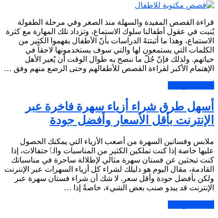
قراءة القصص المفيدة والسهلة منذ الصغر وفي مرحلة الطفولة
يُنبت في عقول أطفالنا سلوك الاستماع، وتزداد تلك المهارة مع كثرة
الاستماع، وهذا ما أثبتتهُ الدراسات بأنّ الأطفال يفهموا الكثير من
الكلمات التي يستمعون لها والتي سوف يستخدمونها لاحقاً في
حياتهم. ولذلك فإنّ جُلّ ما ننصح به طوال الوقت أن يُعير الأهل
الإهتمام الأكبر لقراءة القصص للأطفالهم وحتى الرضع منهم وفق …
أكمل القراءة »
أسهل طرق شراء أزياء سهرة فاخرة عبر
الإنترنت بأقل الأسعار وأفضل جودة
ملابس وفساتين السهرة من أصعب الأزياء التي يمكنك الحصول
عليها خاصة إذا كنت تملكين الكثير من المناسبات والٱحتفالات، إذا
كنت تبحثين عن فستان سهرة مثالي لإطلالة ساحرة في مناسباتك
القادمة، مقال اليوم هو دليلك لشراء كل أزياء السهرات عبر الإنترنت
ولكن بأفضل جودة وأقل سعر. لا شك أن شراء فستان سهرة عبر
الإنترنت قد يبدو صنب بعض الشيء، خاصةً إذا …
أكمل القراءة »