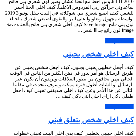
Jul 11 2010 وش آحط مع الحنآ عشآن يصير لون شعري بني فآآتح
سآعدوني جزآكن ربي الفردوس الآعلىـآ. كيف اخلي الحنا أحمر
للشعر. كيف اصبغ شعري بني شوكلاته في البيت سئل يونيو 3 2019
بواسطة مجهول وتعاونوا على البر والتقوى أصبغي شعرك بالحناء
لون بني فاتح. Save Image كيف اخلي شعري بني فاتح بالحناء Save
Image لون رائع جدااا شعر …
أكمل القراءة »
كيف اخلي شخص يحبني
كيف أجعل خطيبي يحبني بجنون. كيف اجعل شخص يحبني عن
طريق الرسائل هو أمر يدور في ذهن الكثير من الناس في الوقت
الحالي ممن يخافون من تطور العلاقات ويريدون أن تكون عبر
الرسائل أو الشات أطول فترة ممكنه وسوف نتحدث في مقالنا
التالي عن هذا الأمر وعن. كيف اخلي صديقتي تحبني كيف اجعل
طفلي ذكي ازاى اخلي ابنى ذكي كيف …
أكمل القراءة »
كيف اخلي شخص يتعلق فيني
كيف اخلي حبيبي يخطبني كيف بدي اخلي البنت تحبني خطوات