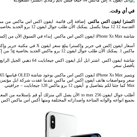
في أي وقت.
اكسترا ايفون اكس ماكس
العدسة 12 12 ميجا بكسل. يمكنك الآن طلب جوال ايفون 12 برو الجديد بخاصية 5g من إكسترا.
شاشة iPhone Xs Max ايفون اكس اس ماكس. إبداء في التسوق الآن من إكسايت. في أي مكان.
ماكس 1. يمكنك الآن طلب جوال ايفون 12 برو ماكس الجديد بخاصية 5g من إكسترا.
بأفضل سعر.
Max كما جئنا لكم بتفاصيل و. أيفون 12 برو ماكس 128 جيجابايت – جرافيتي.
بجميع انواعه والوانه المتاحة واصداراته المختلفة ومنها اكس اس ماكس اكس اس اكس آر ايفون 7 بلس ايفون 8 مع توضيح مواصفات 