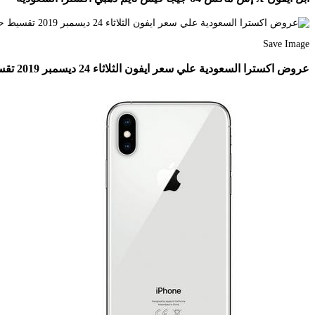
Save Image
عروض اكسترا السعودية علي سعر ايفون الثلاثاء 24 ديسمبر 2019 تقسيط حتي 36 شهر Https Www 3orod Today Saudi Arabia Offers Extra Ksa O Iphone Sr 500 Phone Cases