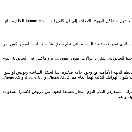
. إضافة إلى قائمة. ايفون اكس اس ماكس من مميزاته الرامات 4 جيجا بايت التي تعطيك حرية تنزيل العديد من البرامج والالعاب بدون مشاكل التهنيج بالاضافة إلى ان كاميرا iphone 10s max الخلفية ثنائية
أسعار ايفون إكس في جرير وإكسترا يبلغ سعر ايفون X في مكتبة جرير وإكسترا 4999 ريال سعودي وذلك للنسخة التي تبلغ سعتها 256 جيجا بايت في الوقت الذي تقدر فيه قيمة النسخة التي تبلغ سعتها 64 جيجابايت. ايفون اكس اس
شاشة ايفون اكس. اشتر ابل أبل ايفون اكس جيجابايت 64 ذهبي الجيل الرابع 4G هاتف ذكي في مكتبة جرير لأفضل العروض و الأسعار في الدمام الرياض جدة السعودية. إشتري جوالات ايفون ايفون 11 برو ماكس في السعودية اليوم
وصة بدقة 26881242 بكسل بكثافة 458 بكسلبوصة وهي الشاشة التي تشغل معظم الجهة الأمامية مع وجود حافة صغيرة جدا أسفل الشاشة ونوتش أو شق.
سعر ومواصفات هاتف ايفون اكس اس ماكس عندما عقدت شركة ابل مؤتمرها في 12 سبتمبر 2018 قامت بالإعلان عن الموبيلات التي سوف يتم إصدارها حيث تكون الهواتف الذكية لهذا العام هم الـ iPhone XR و iPhone XS و iPhone XS
يفون 12 برو و إستلمه من المعرض كما يمكننا توصيله الي منزلك. نستعرض اليكم اليوم اسعار تقسيط ايفون من عروض اكسترا السعودية