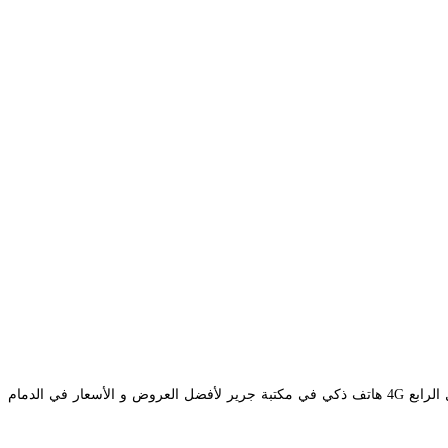
أبل أيفون 11 برو ماكس 512 جيجا أخضر داكن. قم بتنزيل التطبيق للحصول على تجربة تسوق أفضل. اشتر ابل أبل ايفون اكس جيجابايت 256 ذهبي الجيل الرابع 4G هاتف ذكي في مكتبة جرير لأفضل العروض و الأسعار في الدمام