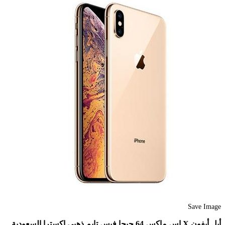
Save Image
أبل أيفون X إس ماكس 64 جيجا فيس تايم ذهبي اكسترا السعودية