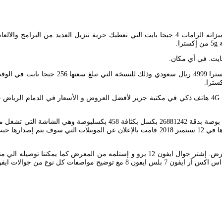
ويتميز iPhone Xs Max ايفون اكس اس ماكس بوجود شاشة OLED قياسها 65 ب
أطلب جوال ايفون xs max 256 الآن يصل الي منزلك أو قم بإستلامه من المعرض. إشتر جوال ا
كل نوع من جوالات ايفون وايضا.