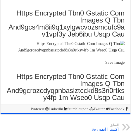
Https Encrypted Tbn0 Gstatic Com
Images Q Tbn
And9gcs4m8ii9q1xylgwcvozsmcufc9a
v1vpf3y Jeb6ibu Usqp Cau
Save Image
Https Encrypted Tbn0 Gstatic Com
Images Q Tbn
And9gcrozcdyqpnbasiztcckd8s3n0rtks
y4fp 1m Wseo0 Usqp Cau
Pinterest
LinkedIn
Stumbleupon
Twitter
Facebook
السابق
اكسترا ايفون Se