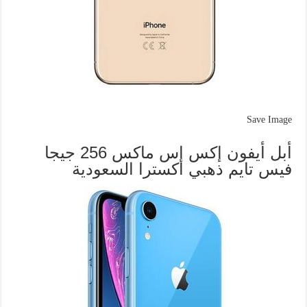
Save Image
أبل أيفون إكس إس ماكس 256 جيجا
فيس تايم ذهبي اكسترا السعودية