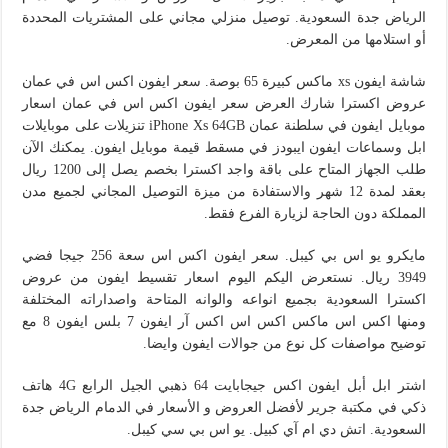
الرياض جدة السعودية. توصيل منزلي مجاني على المشتريات المحددة
أو استلامها من المعرض.
شاشة ايفون xs ماكس كبيرة 65 بوصة. سعر ايفون اكس اس في عمان
عروض اكسترا شارك العرض سعر ايفون اكس اس في عمان اسعار
موبايل ايفون في سلطنة عمان iPhone Xs 64GB تنزيلات على موبايلات
ابل وسماعات ايفون ايبودز في مسقط قيمة موبايل ايفون. يمكنك الآن
طلب الجهاز المتاح على باقة واجد اكسترا بخصم يصل إلى 1200 ريال
بعقد لمدة 12 شهر والاستفادة من ميزة التوصيل المجاني لجميع مدن
المملكة دون الحاجة لزيارة الفرع فقط.
مايكرو يو اس بي كيبل. سعر ايفون اكس اس سعة 256 جيجا فضي
3949 ريال. نستعرض اليكم اليوم اسعار تقسيط ايفون من عروض
اكسترا السعودية بجميع انواعه والوانه المتاحة واصداراته المختلفة
ومنها اكس اس ماكس اكس اس اكس آر ايفون 7 بلس ايفون 8 مع
توضيح مواصفات كل نوع من جوالات ايفون وايضا.
اشتر ابل أبل ايفون اكس جيجابايت 64 ذهبي الجيل الرابع 4G هاتف
ذكي في مكتبة جرير لأفضل العروض و الأسعار في الدمام الرياض جدة
السعودية. اتش دي ام آي كبيل. يو اس بي سي كيبل.