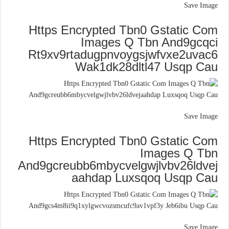
Save Image
Https Encrypted Tbn0 Gstatic Com
Images Q Tbn And9gcqci
Rt9xv9rtadugpnvoygsjwfvxe2uvac6
Wak1dk28dltl47 Usqp Cau
Save Image
Https Encrypted Tbn0 Gstatic Com
Images Q Tbn
And9gcreubb6mbycvelgwjlvbv26ldvej
aahdap Luxsqoq Usqp Cau
Save Image