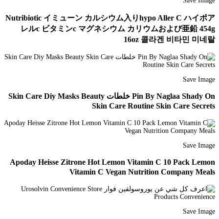
Save Image
Nutribiotic イミューン カルシウム入りhypo Aller C ハイポア
レルc ビタミンc マグネシウム カリウムおよび亜鉛 454g
16oz 콜라겐 비타민 미네랄
Save Image
Pin By Naglaa Shady On خلطات Skin Care Diy Masks Beauty
Skin Care Routine Skin Care Secrets
Save Image
Apoday Heisse Zitrone Hot Lemon Vitamin C 10 Pack Lemon
Vitamin C Vegan Nutrition Company Meals
Save Image