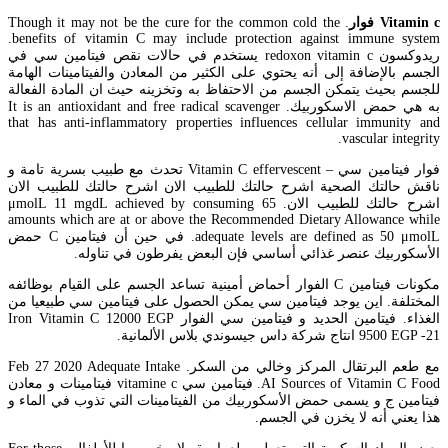
Vitamin c فوار
. Though it may not be the cure for the common cold the
benefits of vitamin C may include protection against immune system.
ريدوكسون redoxon vitamin c يستخدم في حالات نقص فيتامين سي في
الجسم بالإضافة إلى أنه يحتوي على الكثير من المعادن والفيتامينات الهامة
للجسم بحيث يتمكن الجسم من الاحتفاظ به وتخزينه حيث ان المادة الفعالة
به هي حمض الاسكوربيك. It is an antioxidant and free radical scavenger
that has anti-inflammatory properties influences cellular immunity and
vascular integrity.
فوار فيتامين سي – Vitamin C effervescent تحدث مع طبيب بسرية تامة و
ناقش حالتك الصحية اشرح حالتك للطبيب الان اشرح حالتك للطبيب الان
اشرح حالتك للطبيب الان. 65 μmolL 11 mgdL achieved by consuming
amounts which are at or above the Recommended Dietary Allowance while
adequate levels are defined as 50 μmolL. في حين أن فيتامين C حمض
الأسكوربيك عنصر غذائي أساسي فإن البعض يفرطون في تناوله.
مكونات فيتامين C الفوار أحماض أمينية تساعد الجسم على القيام بوظائفه
المختلفة. اين يوجد فيتامين سي يمكن الحصول على فيتامين سي طبيعيا من
الغذاء. فيتامين الحديد و فيتامين سي الفوار Iron Vitamin C 12000 EGP
9500 EGP -21 انتاج شركة داس جيسوندي بلاس الألمانية.
مع طعم البرتقال المركز وخالي من السكر. Feb 27 2020 Adequate Intake
AI Sources of Vitamin C Food. فيتامين سي vitamine c فيتامينات و معادن
فيتامين ج و يسمى حمض الأسكوربيك من الفيتامينات التي تذوب في الماء و
هذا يعني أنه لا يخزن في الجسم.