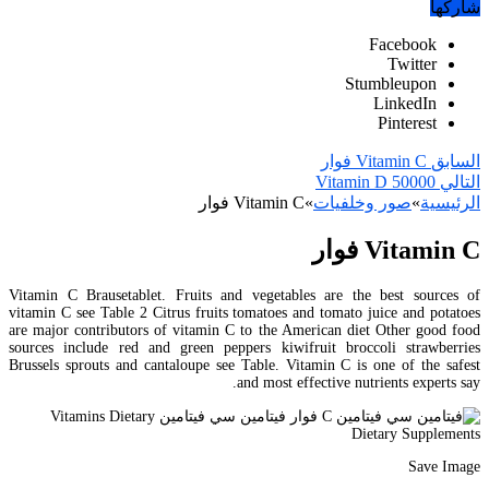
شاركها
Facebook
Twitter
Stumbleupon
LinkedIn
Pinterest
السابق
Vitamin C فوار
التالي
Vitamin D 50000
الرئيسية
»
صور وخلفيات
»
Vitamin C فوار
Vitamin C فوار
Vitamin C Brausetablet. Fruits and vegetables are the best sources of
vitamin C see Table 2 Citrus fruits tomatoes and tomato juice and potatoes
are major contributors of vitamin C to the American diet Other good food
sources include red and green peppers kiwifruit broccoli strawberries
Brussels sprouts and cantaloupe see Table. Vitamin C is one of the safest
and most effective nutrients experts say.
Save Image