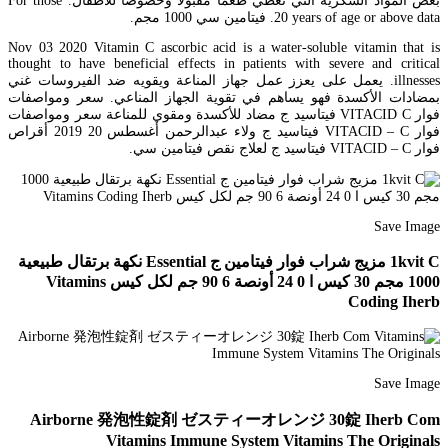
بعض المواد السكرية التي تعطي طعما مقبولا وخصوصا للأطفال. For those
20 years of age or above data. فيتامين سي 1000 مجم.
Nov 03 2020 Vitamin C ascorbic acid is a water-soluble vitamin that is
thought to have beneficial effects in patients with severe and critical
illnesses. يعمل على يعزز عمل جهاز المناعة ويقويه ضد الفيروسات غني
بمضادات الأكسدة فهو يساهم في تقوية الجهاز المناعي. سعر ومواصفات
فوار VITACID C فيتاسيد ج مضاد للأكسدة ومقوي للمناعة سعر ومواصفات
فوار VITACID – C فيتاسيد ج ولاء عبدالرحمن أغسطس 20 2019 أقراص
فوار VITACID – C فيتاسيد ج لعلاج نقص فيتامين سي.
Save Image
1kvit C مزيج شراب فوار فيتامين ج Essential نكهة برتقال طبيعية
1000 مجم 30 كيس ا 0 24 أونصة 6 90 جم لكل كيس Vitamins
Coding Iherb
Save Image
Airborne 発泡性錠剤 ゼスティーオレンジ 30錠 Iherb Com
Vitamins Immune System Vitamins The Originals