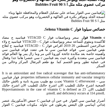
مركب عضوي مثله مثل ا Bubbles Fruit 90 S
خصائص سيلونا فوار Selona Vitamin C.
Vitamin c فوار
. سعر ومواصفات فوار VITACID C فيتاسيد ج مضاد
للأكسدة ومقوي للمناعة سعر ومواصفات فوار VITACID – C فيتاسيد ج ولاء
عبدالرحمن أغسطس 20 2019 أقراص فوار VITACID – C فيتاسيد ج لعلاج
نقص فيتامين سي. فوائد فيتامين سي ما هي تتعدد فوائد فيتامين سي
وأهميته خاصة بعد مكابدة جائحة كورونا التي مر وما زال يمر بها العالم فوائد
فيتامين سي متعددة وكثيرة حيث يعد فيتامين c سي عنصرا هاما جدا وفعال
فى عملية تطور ونمو الجسم كما. مع طعم البرتقال المركز وخالي من
السكر.
It is an antioxidant and free radical scavenger that has anti-inflammatory
properties influences cellular immunity and vascular integrity. فوار فيتامين
سي – Vitamin C effervescent تحدث مع طبيب بسرية تامة و ناقش حالتك
الصحية اشرح حالتك للطبيب الان اشرح حالتك للطبيب الان اشرح حالتك
للطبيب الان. Hypovitaminosis in the case of vitamin C is defined as 23
μmolL and deficiency occurs at 114 μmolL.
أضرار فيتامين سي الفوار. في حين أن فيتامين C حمض الأسكوربيك عنصر
غذائي أساسي فإن البعض يفرطون في تناوله. مكونات فيتامين C الفوار