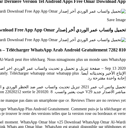
r Derniere Version Tel Android Apps Free Omar Download App
Save Image
تحميل واتساب عمر الوردي أخر إصدار Whatsapp Omar Wardi Download Free App App Omar
810 7282 votes – Télécharger WhatsApp Arab Android Gratuitement.
-Wardi peut être télécharg. Nous nimaginons plus un monde sans WhatsApp.
الإنتاج الأخير وتحديثاته أيضا. pp omar whatsapp plus
إجابة واحدة مقترحة رد.
مباشر الاصدار جديد V29 حيث يعتبر واتسب. La version actuelle de Whatsapp Messenger pour Android est la version 22020212 sortie le 201020. 8- يمكنك تثبيت ٣٠ محادثة بدلا من ٢٥ محادثة.
 ne manque pas dans un smartphone que ce. Reviews There are no reviews yet.
arger WhatsApp Plus Android Gratuitement. Comment puis-je la télécharger et
-je trouver le reste des versions telles que la version rose ou bordeaux et verte.
porte quel moment. WhatsApp Omar blue v25 Download WhatsApp Omar Al-Wardi
 Whats app Omar blue. WhatsApp est gratuit disponible sur téléphones et