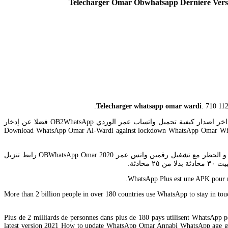
Telecharger Omar Obwhatsapp Derniere Ver
Telecharger whatsapp omar wardi
. 710 11
Sep 13 2020 – صفحة تنزيل و تحميل و تحديث واتساب عمر الوردي اخر اصدار تنزيل وتحميل تحميل واتساب عمر باذيب الوردي ob2whatsapp ضد الحظر اخر اصدار كيفية تحميل واتساب عمر الوردي OB2WhatsApp فضلا عن إدخار
Download WhatsApp Omar Al-Wardi against lockdown WhatsApp Omar WhatsApp version a
تحميل واتس اب عمر 2021 تنزيل تحديث واتساب عمر ضد الحظر الوردي و الازرق و الاخضر و العنابي و الذهبي WhatsApp Omar apk اخر اصدار ضد الهكر و الحظر مع تشغيل رقمين واتس عمر 2020 OBWhatsApp Omar رابط تنزيل
WhatsApp Plus est une APK pour mo
More than 2 billion people in over 180 countries use WhatsApp to stay in t
Plus de 2 milliards de personnes dans plus de 180 pays utilisent WhatsAp
latest version 2021 How to update WhatsApp Omar Annabi WhatsApp age gr