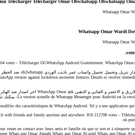
sion Telecharger Telecharger Omar Obwhatsapp Obwhatsapp Oma
264 votes – Télécharger OGWhatsApp Android Gratuitement. WhatsApp OmarAl
gainst lockdown awesome features Details to receive immediately. Télécharger whatsa
difier des caractéristiques de WhatsApp Android. Sil y a une application qui
ouch with friends and family anytime and anywhere. 810 212708 votes – Téléch
où puis
p pour rester en contact avec leurs amis et famille où que ce soit et à nim
een Whats app Omar Annabi Whats app Omar Al-gold Whats app Omar Al-pink