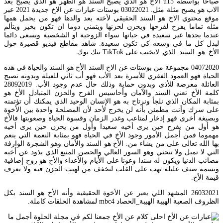
صباحا بواسطه u15 الأخ هو الذي يصبح السند هو الظهر هو الذي يصبح بعد
الاب هو يصبح مثلة مثل. 03022021 بوستات عبارات عن الاخ جديدة 2021 عبر
موقع محتوي الاخ هو السند الحقيقي لأخته بعد والدها فهو من يحمل همها
مثله تماما يفرح لفرحها ويحزن لحزنها ويتمني دوما ان تكون بخير ويتألم
عندما يجدها غير سعيدة في حياتها سواء الزوجية او الشخصية ويسعى دائما
لبذل كل ما في وسعه كي تكون سعيدة. شاهد مقاطع فيديو قصيرة حول
الأخ_هو_السند_الذي_لايخيب على TikTok تيك توك.
04072020 مجموعة من بوستات عن الاخ السند الأخ هو السند والحياة في هذه
الحياة فهو العمود الفقري للأسرة بعد الأب فهو أب ثاني للعيلة وبدونه تصبح
العائلة معرضة للأذى وبدون حماية وذلك حال عدم وجود الأب. 28092019
كلمة الأخ تعني السند والآمان وأحاسيس الفرح والحزن المتبادل الأخ هو
بمثابة المكان الذي نلجأ ونرتاح به هو الإنسان الوحيد الذي يمكنك أن تؤتمنه
على سرك وأنت مطمئن بأنه لن يخرج لأحد لأن المصلحة واحدة بين الأخوة
وبصيغة أخرى فهو إدخار لمتاعب وغدر الزمان وقسوة الحياة وصعوبتها فالأخ
هو أول من يفرح حين يرى أخيه سعيدا وأول من يحزن حين يرى أخيه
مهموما فمن أجمل الأمور وجود الأخ في الحياة فهو بمثابة النعمة التي ينعم
بها الله تعالى على من يشاء من. الأخ هو السند والأمان وهو الشجرة الوارفة
التي لا تميل ولا تنحني وهو السور العالي والحصن المنيع الذي يذود عن أخيه
مصائب الدنيا ويكون له سندا وعونا على الأيام والأعداء والأخ هو روح إضافية
ونسمة صيف عليلة تهب على القلب لتخفف من لهيب الحزن فيه ولا يعرف
قيمة الأخ.
26032021 المشهد اللي يعبر عن الأخوة الحقيقية وأنه الأخ هو السند بكل
الظروف الصعبة الهيبة الهيبة_الحصاد mbc4 لمشاهدة الحلقات كاملة.