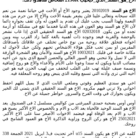
الاخ هو السند
. 20102019 يعتبر وجود الأخ أو الأخت في حياتنا نعمة من نعم
الله سبحانه وتعالى علينا فلن يشعر بقيمة الأخت والأخ إلا من حرم من هذه
النعمة ولهذا السبب يجب عليك أن تقدم يد العون له وأن تقف بجواره دائما
لأن الأخ هو السند وهو العون في هذه الدنيا فعندما تقع في مشكلة أو أزمة
تجده أو من يكون. 02032018 الأخ هو السند الحقيقي الذي إذا غاب نشعر
بالوحشة والغربة فيعد وجوده ذات أهمية بالغة كلما زاد القرب بينه وبين
اخواته فتخلق علاقة روحية من نوع خاص تختلف عن علاقاتك بأصدقائك
المقربين او بمن تحب فكل هؤلاء الاشخاص تحبهم ولكن حبك لأخوك له
مكانة خاصة في قلبك. 10032021 الأخ هو السند والأمان وهو الشجرة الوارفة
التي لا تميل ولا تنحني وهو السور العالي والحصن المنيع الذي يذود عن أخيه
مصائب الدنيا ويكون له سندا وعونا على الأيام والأعداء والأخ هو روح إضافية
ونسمة صيف عليلة تهب على القلب لتخفف من لهيب الحزن فيه هو عين
أخيه التي ترى وأذنه التي تسمع وقلبه الذي ينبض وهو روحه المعلقة فيه.
اخي هو سندي العظيم وقوتي وضلعي الثابت الذي لا يميل اللهم احفظ
اخواني ولا ترني فيهم مكروه. الاخ هو السند الحقيقي الذي يتمني لك الخير
ويكون بجوارك في وقت الفرح والسرور. خواطر جميلة عن الاخ.
أوس أوس بصحبة حمدى الميرغنى من كواليس مسلسل 2 فى الصندوق. يعد
الاخ هو السند الوحيد فالحياة بعد الاب و الام و بالخصوص الاخ الأكبر يصبح هو
الاب و الام بعد الوفاة لهم فيعتمد الاخوات الأصغر سنا على الاخ الأكبر.
25012021 الأخ هو ركن الروح وزاوية الذاكرة الأخ هو العمود الشامخ في
روحك.
كلمه عن الاخ هو يكون السند u15 آخر تحديث ف3 ابريل 2021 الجمعة 338