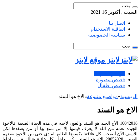
السبت , أكتوبر 16 2021
اتصل بنا
اتفاقية الاستخدام
سياسة الخصوصية
لاينز موقع لاينز
مواضيع متنوعة
قصص مصورة
قصص اطفال
الرئيسية
»
مواضيع متنوعة
»
الاخ هو السند
الاخ هو السند
10042018 الأخ الجيد هو السند والعون لأخيه في هذه الحياة الصعبة فالأخوة
الجيدة نعمة من الله لا يعرف قيمتها إلا من تمتع بها أو من يفتقدها لكن
للأسف الآن أصبحت كل علاقتنا يكسوها الطابع المادي حتى بين الأخوة بعضهم
البعض. 20052020 الأخ هو السند. لكن بداخل كل عائلة هنالك فرد بداخلها