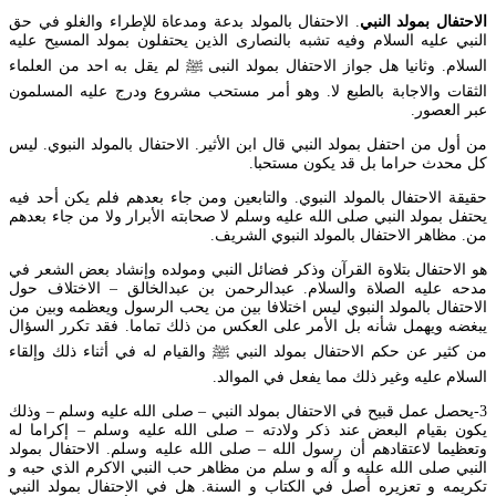
الاحتفال بمولد النبي
. الاحتفال بالمولد بدعة ومدعاة للإطراء والغلو في حق
النبي عليه السلام وفيه تشبه بالنصارى الذين يحتفلون بمولد المسيح عليه
السلام. وثانيا هل جواز الاحتفال بمولد النبى ﷺ لم يقل به احد من العلماء
الثقات والاجابة بالطبع لا. وهو أمر مستحب مشروع ودرج عليه المسلمون
عبر العصور.
من أول من احتفل بمولد النبي قال ابن الأثير. الاحتفال بالمولد النبوي. ليس
كل محدث حراما بل قد يكون مستحبا.
حقيقة الاحتفال بالمولد النبوي. والتابعين ومن جاء بعدهم فلم يكن أحد فيه
يحتفل بمولد النبي صلى الله عليه وسلم لا صحابته الأبرار ولا من جاء بعدهم
من. مظاهر الاحتفال بالمولد النبوي الشريف.
هو الاحتفال بتلاوة القرآن وذكر فضائل النبي ومولده وإنشاد بعض الشعر في
مدحه عليه الصلاة والسلام. عبدالرحمن بن عبدالخالق – الاختلاف حول
الاحتفال بالمولد النبوي ليس اختلافا بين من يحب الرسول ويعظمه وبين من
يبغضه ويهمل شأنه بل الأمر على العكس من ذلك تماما. فقد تكرر السؤال
من كثير عن حكم الاحتفال بمولد النبي ﷺ والقيام له في أثناء ذلك وإلقاء
السلام عليه وغير ذلك مما يفعل في الموالد.
3-يحصل عمل قبيح في الاحتفال بمولد النبي – صلى الله عليه وسلم – وذلك
يكون بقيام البعض عند ذكر ولادته – صلى الله عليه وسلم – إكراما له
وتعظيما لاعتقادهم أن رسول الله – صلى الله عليه وسلم. الاحتفال بمولد
النبي صلى الله عليه و آله و سلم من مظاهر حب النبي الاكرم الذي حبه و
تكريمه و تعزيره أصل في الكتاب و السنة. هل في الاحتفال بمولد النبي