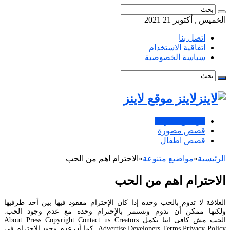
الخميس , أكتوبر 21 2021
اتصل بنا
اتفاقية الاستخدام
سياسة الخصوصية
لاينز موقع لاينز
مواضيع متنوعة
قصص مصورة
قصص اطفال
الرئيسية
»
مواضيع متنوعة
»
الاحترام اهم من الحب
الاحترام اهم من الحب
العلاقة لا تدوم بالحب وحده إذا كان الإحترام مفقود فيها بين أحد طرفيها
ولكنها ممكن أن تدوم وتستمر بالإحترام وحده مع عدم وجود الحب.
الحب_مش_كافى_اننا_نكمل About Press Copyright Contact us Creators
Advertise Developers Terms Privacy Policy. كما أن عدم وجود الإحترام في