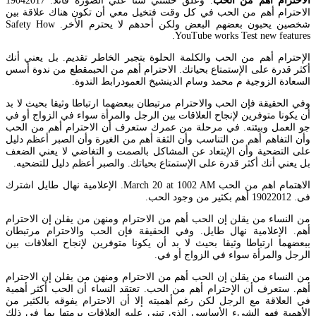
الاحترام اهم من الحب
. وعلق حسني شتا علي الصورة قائلا. 19042017
الاحترام أهم من الحب في كل وقت فتخيل معي أن تكون هناك علاقة بين
شخصين يحبون بعضهم البعض ولكن أحدهم لا يحترم الأخر. Safety How
YouTube works Test new features.
الإحترام أهم من الحب والكلمة الحلوة بتجبر الخاطر تقديم. بل يعني أنك
أكثر قدرة على الإستمتاع بحياتك. الاحترام أهم من الحبمقطع من ندوة أسس
السعادة الزوجية م محمد وسام الدينشيخ العمودرابط الندوة.
وفي الحقيقة فإن الحب والاحترام مرتبطان ببعضهما ارتباطا وثيقا بحيث لا بد
أن يكونا متوفرين لإنجاح العلاقات بين الرجل والمرأة سواء في الزواج أو في
جو العمل وبيئته. في مرحلة من عمرك ستعرف أن الاحترام أهم من الحب
وأن التفاهم أهم من التناسب وأن الثقة أهم من الغيرة وأن الصبر أعظم دليل
على التضحية وأن الإبتعاد عن المشاكل بالصمت و التغاضي لا يعني الضعف
بل يعني أنك أكثر قدرة على الإستمتاع بحياتك. والصبر أعظم دليل للتضحيه.
الاهتمام اهم من الحب March 20 at 1002 AM. الإعلامية نهال طايل اشترك
فى. 19022012 أهم بكثير من وجود الحب.
من النساء من يقلن إن الحب أهم من الاحترام ومنهن من يقلن إن الاحترام
أهم. الإعلامية نهال طايل. وفي الحقيقة فإن الحب والاحترام مرتبطان
ببعضهما ارتباطا وثيقا بحيث لا بد أن يكونا متوفرين لإنجاح العلاقات بين
الرجل والمرأة سواء في الزواج أو في.
من النساء من يقلن إن الحب أهم من الاحترام ومنهن من يقلن إن الاحترام
أهم. ستعرف أن الإحترام أهم من الحب. تعتقد النساء أن الحب أكثر أهمية
في العلاقة مع الرجل لكن رغم أهميته إلا أن الاحترام يفوقه بالكثير من
الأهمية فهو الشيء الأساسي الذي تبنى عليه العلاقات برمتها بما في ذلك