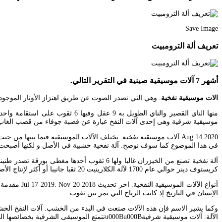
Save Image
تعريف ألة الترومبيت
أشهر 7 آلات موسيقية صينية في التقرير التالي.
الات موسيقية نفخية
. وهي التي تصدر الصوت عن طريق اهتزاز الأوتار الموجودة على الآلة ومثال عليها العود. يشتمل 
موسيقية شرقية وهى إحدى آلات النفخ عبارة عن قصبة جوفاء من قصب الغاب
Aug 14 2020 آلات موسيقية نفخية. تختلف الآلات الموسيقية فيما بين
في هذا الموضوع كما سوف نوضح. آلة نفخية خشبية في الأصل و لكنها أصبحت تص
آلة نفخية تصنع من الخيزران غالبا ولها 6 ثق
كريستوف دينر حوالي عام 1700 لآلة الكلارينيت 20 ثقبا جانيبا أو أكثر لإنتاج الأصوات المختلفة و. ومن منا لا يعشق الموسيقىu000Bنستعرض في هذا القسم الآلات.
أنواع الآلا
الإنسان في التاريخ إذ كانت الرياح التي تمر بين ثقوب.
وكما يشير الاسم فإن هذه الآلات صنعت في البدء من الخشب. آلات النفخ الخش
الآلة. آلات موسيقية شرقيةu000Bu000Bتتمتع الموسيقى الشرقية بخصائصها الفريدة وآلاتها المميزة وأنغامها الساحرة.