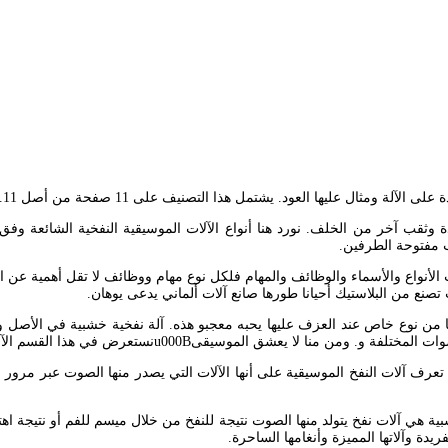
هذا التصنيف على 11 صفحة من أصل 11. على عكس البوق فإن القرن ليس دقيقا في سرعة الملاحظة.
 مفتوحة الطرفين.
ها من حيث الأنواع والأسماء والوظائف والمهام فلكل نوع مهام ووظائف لا تقل أهمية
نع من البلاستيك أحيانا طورها صانع آلات ألماني يدعى يوهان.
وب أحدها مغطى بورقة تصدر طنينا من نوع خاص عند العزف عليها يحبه معجبو هذه. آلة نفخية خش
ت الموسيقية النفخية. اخر تحديث Jul 17 2019. Nov 20 2018 مقدمة تعرف آلات النفخ الموسيقية على أنها الآلات ال
بية هي آلات نفخ يتولد منها الصوت نتيجة للنفخ من خلال ميسم للفم أو نتيجة