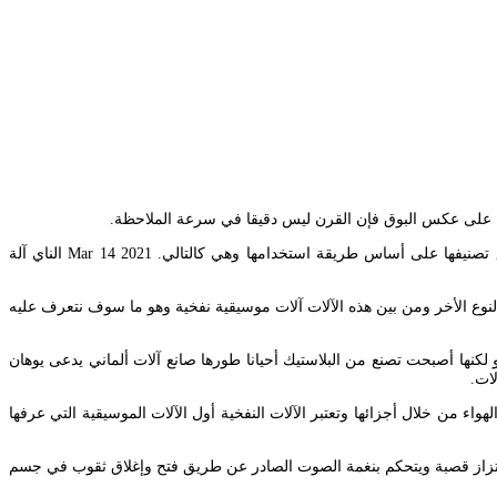
منها الناي القصير والناي الطويل به 9 عقل وفيها 6 ثقوب على استقامة واحدة وثقب آخر من الخلف. نورد هنا أنواع الآلات الموسيقية النفخية الشائعة وفق تصنيفها على أساس طريقة استخدامها وهي كالتالي. Mar 14 2021 الناي آلة
 عن النوع الأخر ومن بين هذه الآلات آلات موسيقية نفخية وهو ما سوف نتعرف عليه
بية في الأصل و لكنها أصبحت تصنع من البلاستيك أحيانا طورها صانع آلات ألماني يدعى يوهان
تي يصدر منها الصوت عبر مرور الهواء من خلال أجزائها وتعتبر الآلات النفخية أول الآلات الموسيقية التي عرفها
 اهتزاز قصبة ويتحكم بنغمة الصوت الصادر عن طريق فتح وإغلاق ثقوب في جسم