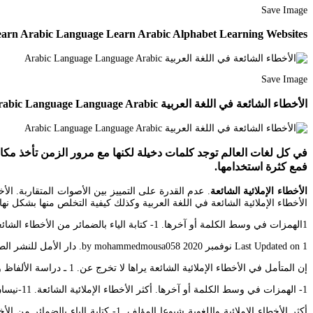
Save Image
earn Arabic Language Learn Arabic Alphabet Learning Websites
Save Image
الأخطاء الشائعة في اللغة العربية Arabic Language Language Arabic
في كل لغات العالم توجد كلمات دخيلة لكنها مع مرور الزمن تأخذ مكانه
فمع كثرة استخدامها.
الأخطاء الإملائية الشائعة
. عدم القدرة على التمييز بين الأصوات المتقاربة. ال
الأخطاء الإملائية الشائعة في اللغة العربية وكذلك كيفية التخلص منها بشكل نها
1الهمزات في وسط الكلمة أو آخرها. 1- كتابة الياء بالضمائر من الأخطاء الشائعة والتي نجدها كثيرا في بعض الكتابات أن نلحق ياء المخاطبة مع الضمائر فهي في الشكل غير مقبولة. من أهم أسباب الأخطاء الإملائية الشائعة.
Last Updated on 1 نوفمبر 2020 by mohammedmousa058. دار الأمل للنشر الطبعة. عند ذكر الأخطاء الإملائية الشائعة تكون كتابة ى عوضا عن ا من أكثر الأخطاء التي يمكن ملاحظتها بشكل واضح على سبيل المثال.
إن المتأمل في الأخطاء الإملائية الشائعة يراها لا تخرج عن. 1 ـ دراسة الألفاظ والأساليب والمصطلحات الجديدة في العلوم والآداب والفنون التي لم تدرسها المجامع من قبل. أعمال المجمع أعمال المجمع.
1- الهمزات في وسط الكلمة أو آخرها. أكثر الأخطاء الإملائية الشائعة. 11-نيسان القاعدة الإملائية الضابطة.