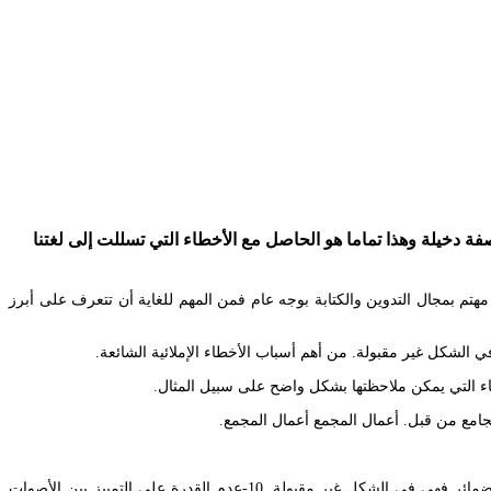
فة دخيلة وهذا تماما هو الحاصل مع الأخطاء التي تسللت إلى لغتنا
 مهتم بمجال التدوين والكتابة بوجه عام فمن المهم للغاية أن تتعرف على أبرز
أكثر الأخطاء الإملائية واللغوية شيوعا المؤلف. 1- كتابة الياء بالضمائر من الأخطاء الشائعة والتي نجدها كثيرا في بعض الكتابات أن نلحق ياء المخاطبة مع الضمائر فهي في الشكل غير مقبولة. 10-عدم القدرة على التمييز بين الأصوات