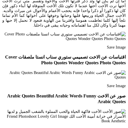
أما إن لم يكن لها ولد ذكر فترثها الأخت والأخوة وتقسم. متى ترث الأخت
أختها ترث الأخت أختها عندما لا تكون تلك الأخت المتوفاة لها أبناء ذكور فإن
كان لها ذكورا أو ذكرا واحدا فإنه يحجب الأعمام والأخوال عن ميراث والديه.
الأخت جمال الحياة وربيعها قلبها وحنانها وخوفها على أخواتها كما الأم تماما
نلجأ إليها كلما تعاظمت همومنا واقتربنا من الهاوية فنعود لا نحمل إلا حبها و
مهما كبرنا وكان لكل منا اهتماماته وحياته يبقى في داخلنا.
Save Image
اقتباسات عن الاخت تصميمي ستوري سناب انستا ملصقات Cover
Photo Quotes Wonder Quotes Photo Quotes
Save Image
صور عن الاخت Arabic Quotes Beautiful Arabic Words Funny
Arabic Quotes