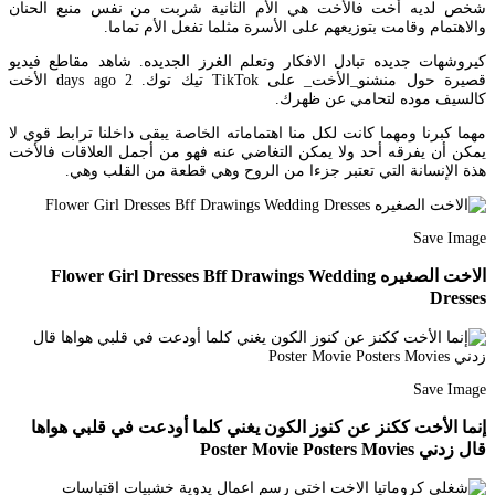
شخص لديه أخت فالأخت هي الأم الثانية شربت من نفس منبع الحنان
والاهتمام وقامت بتوزيعهم على الأسرة مثلما تفعل الأم تماما.
كيروشهات جديده تبادل الافكار وتعلم الغرز الجديده. شاهد مقاطع فيديو
قصيرة حول منشنو_الأخت_ على TikTok تيك توك. 2 days ago الأخت
كالسيف موده لتحامي عن ظهرك.
مهما كبرنا ومهما كانت لكل منا اهتماماته الخاصة يبقى داخلنا ترابط قوي لا
يمكن أن يفرقه أحد ولا يمكن التغاضي عنه فهو من أجمل العلاقات فالأخت
هذة الإنسانة التي تعتبر جزءا من الروح وهي قطعة من القلب وهي.
Save Image
اﻻخت الصغيره Flower Girl Dresses Bff Drawings Wedding
Dresses
Save Image
إنما الأخت ككنز عن كنوز الكون يغني كلما أودعت في قلبي هواها
قال زدني Poster Movie Posters Movies