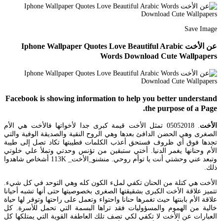
Save Image
عن الأخت Iphone Wallpaper Quotes Love Beautiful Arabic
Words Download Cute Wallpapers
Facebook is showing information to help you better understand
the purpose of a Page.
الأخت
. 05052018 تمثل الأخت قيمة كبرى جدا لأخواتها فالأخت هي الأم
الصغرى وهي الحضن الدافئ بعدها وهي الروح النقية والصديقة الوفية والتي
تجدها فوق أي ظروف فستحق أعذب الكلمات فطيبتها تكاد تصل إلى طيبة
الأم وحنانها يغمر الدنيا. أختي ستبقين من تؤنس وحدتي وتملأ علي خلوتي
وتبعد عني وحشتي أنت يا توأم روحي. منشنو_الأخت_ 113K أشخاص شاهدوا
ذلك.
الأخت هي كتلة من الحنان تكفي لملء الكون كله وهي التوحد في كل شيء.
تتميز علاقة الأخت الكبرى بشقيقتها الصغرى بخصوصيتها حتى أنها تشبه أحيانا
علاقة الأم بابنتها حيث تغمرها حنانا واحتواء وتعمل على راحتها وتوفر لها حياة
خالية من الهموم والمسؤوليات فقد تراها البسمة التي تحمل للأسرة. كل
العبارات عن الأخت لا تكفي لكي تصف تلك العاطفة القوية التي يمتلكها كل