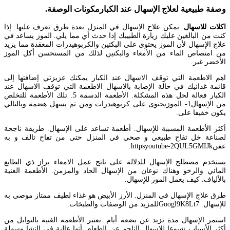
وصفة طبيعية لعلاج الإسهال عند الكبارمكونات الوصفة.
اكلات للاسهال
. يمكن علاج الإسهال في المنزل بعدة طرق تعرف عليها. إذا
كنت من البالغين عليك زيارة الطبيبك إذا حدث أي مما يلي. الموز يساعد في
علاج الإسهال لأن الموز يحتوي على البكتين والكربوهيدرات المعقدة مما يزيد
من امتصاص الماء من الأمعاء والبكتين لذلك من المستحسن أكل الموز
الأخضر غير.
اهم الاطعمة التي توقف الاسهال عند الكبار يمكنك عزيزتي إضافتها إلى
قائمة غذائيك في حالة الإصابة بالاسهال الاطعمة التي توقف الاسهال عند
الكبار فعالة لحل هذه المشكلة. الأطعمة الدسمة 5. تلك الأطعمة للتخلص
من الإسهال1- الموزيحتوى على كربوهيدرات ومن ثم يسهل هضمه وبالتالي
يكون خفيفا على.
أكثر الأطعمة المسببة للإسهال. أطعمة تساعد على الإسهال. طريقة ناجحة
لصناعة خل تفاح طبيعي و صحي في المنزل حتى من تفاح تالف و به
عفنhttpsyoutube-2QUL5GMIJk.
يستخدم مصطلح الإسهال للدلالة على ناتج عمل الامعاء براز ذي الطابع
المائي والرخو وهناك نوعان من الإسهال الحاد والمزمن. الأطعمة الغنية
بالألياف. كيف يعمل الموز للإسهال.
طرق علاج الإسهال في المنزل. الأرز الأبيض هو غذاء لطيف ممتاز موصى به
للإسهال. Googl9K8Lt7للمزيد من الوصفات والطبخات.
استمر الإسهال مدة تزيد عن بضعة أيام. تعتبر الأطعمة الغنية بالتوابل من
أكثر الأسباب شيوعا للإسهال الناجم عن الطعام. أنها عالية في النشا وسهلة