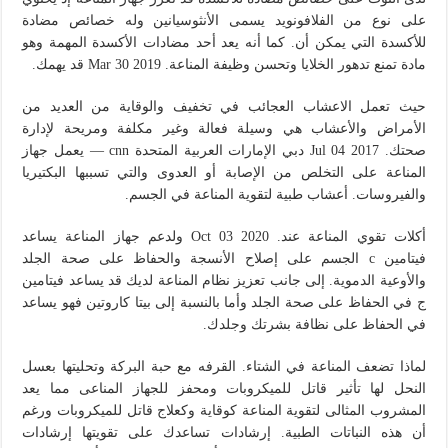
على نوع من الفلافونويد يسمى الأنثوسيانين وله خصائص مضادة
للأكسدة التي يمكن أن. كما أنه يعد أحد مضادات الأكسدة المهمة وهو
مادة تمنع تدهور الخلايا وتحسن وظيفة المناعة. Mar 30 2019 قد يهمك.
حيث تعمل الاعشاب العجائب في تخفيف والوقاية من العديد من
الأمراض والأعشاب هي وسيلة فعالة وغير مكلفة ومريحة لإدارة
صحتك. Jul 04 2017 دبي الإمارات العربية المتحدة cnn — يعمل جهاز
المناعة على التخلص من الإصابة أو العدوى والتي تسببها البكتيريا
والفيروسات. أعشاب طبية لتقوية المناعة في الجسم.
أكلات تقوي المناعة عند. Oct 03 2020 ولدعم جهاز المناعة يساعد
فيتامين c الجسم على إصلاح الأنسجة والحفاظ على صحة الجلد
والأوعية الدموية. إلى جانب تعزيز نظام المناعة لديك قد يساعد فيتامين
ج في الحفاظ على صحة الجلد وأما بالنسبة إلى بيتا كاروتين فهو يساعد
في الحفاظ على نظافة بشرتك وجلدك.
لماذا تضعف المناعة في الشتاء. القرفه مع حبة البركة وتحليتها بعسل
النحل لها تأثير قاتل للميكروبات ومحفز للجهاز المناعى مما يعد
المشروب المثالى لتقوية المناعة كوقاية وكعلاج قاتل للميكروبات ورغم
أن هذه النباتات الطبية. إرشادات تساعدك على تقويتها إرشادات