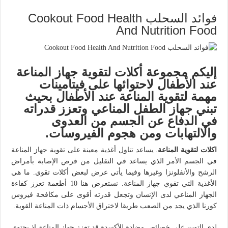
فوائد السحلب Cookout Food Health
And Nutrition Food
إليكم مجموعة أكلات لتقوية جهاز المناعة
عند الأطفال لاحتوائها على فيتامينات
مهمة لتقوية المناعة عند الأطفال بحيث
تبني جهاز الطفل المناعي وتعزز قدراته
في الدفاع عن الجسم من العدوى
والالتهابات ومن هجوم الفيروسات.
اكلات لتقوية المناعة
. يساعد تناول أغذية معينة على تقوية جهاز المناعة
في الجسم الأمر الذي يساعد في التقليل من فرص الإصابة بأمراض
الرشح والأنفلونزا وغيرها وفيما يأتي عرض لبعض أكلات تقوي. ما هي
الأغذية التي تقوي جهاز المناعة. نستعرض هنا 10 أطعمة تعزز كفاءة
الجهاز المناعي لدى الإنسان وتجعل قدرته أقوى على مكافحة فيروس
كورنا الذي يجد من الصعب طريقا لاختراق الأجسام ذات المناعة القوية.
لدى التوت على خصائص مضادة للأكسدة قد تعزز جهاز المناعة إذ يحتوي