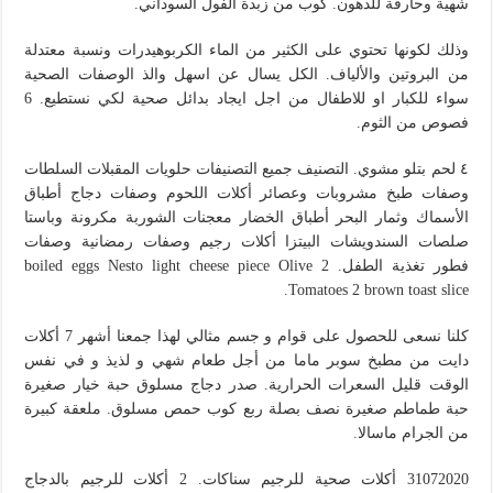
شهية وحارقة للدهون. كوب من زبدة الفول السوداني.
وذلك لكونها تحتوي على الكثير من الماء الكربوهيدرات ونسبة معتدلة
من البروتين والألياف. الكل يسال عن اسهل والذ الوصفات الصحية
سواء للكبار او للاطفال من اجل ايجاد بدائل صحية لكي نستطيع. 6
فصوص من الثوم.
٤ لحم بتلو مشوي. التصنيف جميع التصنيفات حلويات المقبلات السلطات
وصفات طبخ مشروبات وعصائر أكلات اللحوم وصفات دجاج أطباق
الأسماك وثمار البحر أطباق الخضار معجنات الشوربة مكرونة وباستا
صلصات السندويشات البيتزا أكلات رجيم وصفات رمضانية وصفات
فطور تغذية الطفل. 2 boiled eggs Nesto light cheese piece Olive
Tomatoes 2 brown toast slice.
كلنا نسعى للحصول على قوام و جسم مثالي لهذا جمعنا أشهر 7 أكلات
دايت من مطبخ سوبر ماما من أجل طعام شهي و لذيذ و في نفس
الوقت قليل السعرات الحرارية. صدر دجاج مسلوق حبة خيار صغيرة
حبة طماطم صغيرة نصف بصلة ربع كوب حمص مسلوق. ملعقة كبيرة
من الجرام ماسالا.
31072020 أكلات صحية للرجيم سناكات. 2 أكلات للرجيم بالدجاج