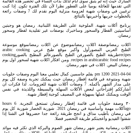
المبارك حيث إنه لم يتبق سوى أيام لذلك بدأت النساء في تحضير هذه القائمة
التي تقدمها للعائلة يوميا على الفطور نظرا لأن تلك الفترة تكون. إذا كنت
ترغبين في وصفات شهية لعزومة منزلية اليوم نقدم لك 7 وصفات رائعة
بالخطوات جربيها وأخبرينها بالنتائج.
برنامج أكلات شهية. الملوخية على الطريقة اللبنانية. رمضان هو وجبتين
أساسيتين الفطار والسحور وساخبرك بوصفات غير تقليدية لفطار وسحور
رمضان.
اكلات رمضانوصفة اكلات رمضانموضوع عن اكلات رمضانموقع موسوعة
الطبخ العربي المصورأول وأكبر موقع طبخ عربي arabic cooking
recipesطريقة الطبخ بالصورفن الطبخ بالصورعالم المطبخ بالصورcooking
recipes in arabicarabic food recipes. ومن افكار اكلات شهية لسحور اول يوم
رمضان البيض. اكلات في شهر رمضان.
2021-04-04 1200 pm بقلم جاسمين كمال تعلمي معنا اليوم وصفات حلويات
شهية ومتنوعة في قائمة إفطار رمضان حيث يمكنك تجربة وصفة كل يوم
على مدار الشهر بأكمله. 7 وصفات أكلات شهية للعزومات. لذا فكرات ان
أشارككم إقتراحاتي لبعض الأكلات السهلة والبسيطة واللذيذة في نفس
الوقت ويمكنك عملها بسهولة في المصيف كوجبة إفطار شهية.
٣٠ وصفة حلويات في قائمة إفطار رمضان تستحق التجربة. 6 hours
agoأكلات مهمة وأساسية في رمضان 2021. شوربة الخضار شوربة كل يوم
في رمضان بأطيب مذاق و انجح طريقة رائعة جدا حضروها في الشتا إذا
شفتوا الفيديو وأعجبتكم طريقة التحضير فضلا.
اكلات رمضانية يعتبر شهر رمضان شهر الصوم والبركة الذي تكثر فيه موائد
الرحمة فيحب الكثير من الناس اعداد اشهى الاطباق والاكلات وذلك من اجل