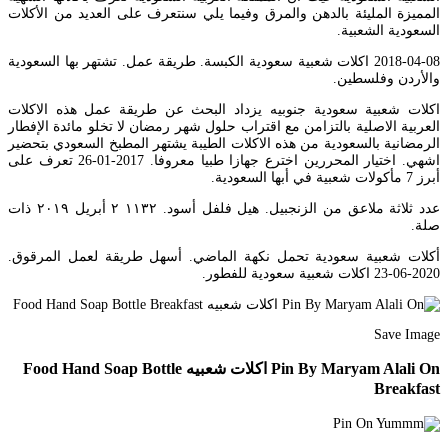
المميزة المليئة بالدهن والمرق وفيما يلي سنتعرف على العديد من الأكلات
السعودية الشعبية.
2018-04-08 اكلات شعبية سعودية الكبسة. طريقة عمل. تشتهر بها السعودية
والأردن وفلسطين.
اكلات شعبية سعودية جنوبيه يزداد البحث عن طريقة عمل هذه الاكلات
العربية الاصلية بالتزامن مع اقتراب حلول شهر رمضان لا تخلو مائدة الإفطار
الرمضانية بالسعودية من هذه الاكلات الطيبة يشتهر المطبخ السعودي بتحضير
اشهي. اختيار المحررين اخترع جهازا طبيا معروفا. 2017-01-26 تعرف على
أبرز 7 مأكولات شعبية في أبها السعودية.
عدد ثلاثة ملاعق من الزنجبيل. هيل فلفل أسود. ١١٣٢ ٢ أبريل ٢٠١٩ ذات
صلة.
أكلات شعبية سعودية تحمل نكهة الماضي. أسهل طريقة لعمل المرقوق.
2020-06-23 اكلات شعبية سعودية للفطور.
Save Image
Pin By Maryam Alali On اكلات شعبيه Food Hand Soap Bottle
Breakfast