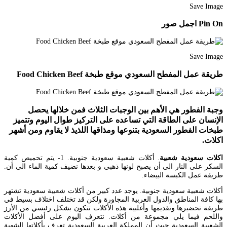
Save Image
Pin On اجمل صور
Save Image
طريقة عمل المفطح السعودي موقع طبخة Food Chicken Beef
وجبة الفطور هي الأهم بين الوجبات الثلاث فمن خلالها يحصل
الإنسان على الطاقة التي تساعده على التركيز طوال اليوم وتتميز
طبخات الفطور السعودية بتنوعها ومذاقها اللذيذ لا يقاوم ومن أشهر
اكلات.
اكلات سعودية شعبية
. أكلات شعبية سعودية جنوبية. 1- يتم تحميص كمية
السكر علي النار الي أن يصبح لونها ذهبي و بعدها نضيف كمية الماء الي أن.
طريقة عمل الكبسة البيضاء.
أكلات شعبية سعودية جنوبية. يوجد عدد كبير من أكلات شعبية سعودية تشتهر
بها كافة المناطق والدول العربية المجاورة ولكن قد تختلف اختلاف بسيط في
طريقة تحضيرها وتقديمها وأغلبية هذه الأكلات تتكون بشكل رئيسي من الأرز
واللحم فيما يلي مجموعة من أكلات. نتعرف اليوم على أفضل الأكلات
الشعبية السعودية حيث أن المملكة العربية السعودية تعرف بأكلاتها الشهية