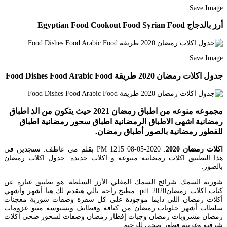
Save Image
أرز بالدجاج Egyptian Food Cookout Food Syrian Food
Save Image
جدول اكلات رمضان 2020 طريقة Food Dishes Food Arabic Food
مجموعه منوعه من اطباق رمضان 2021 حيث يتكون من الذ اطباق
رمضانية اشهى الاطباق الرمضانية اطباق سحور رمضانية اطباق
للفطور رمضانية بالصور أطباق رمضان.
اكلات رمضان 2020
. 2020-05-08 1215 PM بقلم مي عاطف. ستجدين في
هذا التطبيق اكلات رمضانية متنوعة و اكلات جديدة. جدول اكلات رمضان
بالصور.
شوربة السمك شرائح السمك المقلي الأرز السلطة. هو تطبيق عبارة عن
كتاب اكلات رمضان2020 pdf. مطبخ راحة بالي هيقدم لك هنا أشهر وأشهي
أكلات رمضان اللي دايما موجودة علي كل سفرة وصفات شوربة معجنات
سلطات أشهر حلويات رمضان من كنافة وقطايف وبسبوسة منيو عزومات
رمضان مشروبات رمضان وجبات إفطار رمضان وصفات لسحور صحي أكلات
شرقية وغربية فطور صحي للرجيم.