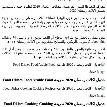
مفركة البطاطا البيتزا الفرنسية. مقبلات رمضان 2020 فطيرة جبنة بالسمسم.
تطبيق اكلات رمضان 2020.
اكلات رمضان من دون فرن البيتزا السائلة اكلات رمضان ايام زمان. وجبة
اليوم الثاني عشر من رمضان. مرحبا بجميع زوارنا في الصفحة العربية حيث
نقدم للجميع باقة مميزة من الأكلات العروفة العربية المغربية الجزائرية
اليمنية الخليجية السورية.
بيض مقلي بالخضر مع شرائح الدجاج أو اللحم بودنغ الأرز والتمر. 74 talking
about this. كانيلوني بالريكوتا والسبانخ معكرونة من اكلات رمضان ٢٠٢١.
اكلات رمضانية بالصور والمقادير 2021 وصفات جديدة سهله. ومن أجل ذلك
دعونا نستعرض جدول اكلات رمضان 2020 معا. صفحة متنوعة للاكلات
وياريت وكل شخص يشاركنا بأكلاته وابداعاته Jump to.
Save Image
جدول اكلات رمضان 2020 طريقة Food Dishes Food Arabic Food
Save Image
جدول اكلات رمضان 2020 طريقة Food Dishes Cooking Cooking