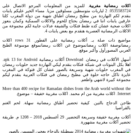
اكلات رمضانية مغربية
. للمزيد من المعلومات المرجو الاتصال على
0535583724. 2 لباربات متوسطين مسلوقين مزيا. مساء الخير عليكم يابنات
بنقدم لكم النهاردة من مطبخ رمضان اطباق شهية من دولة المغرب كلنا
عارفين يابنات اننا في رمضان بحتاج للحوم والاكلات السمكية وكمان بنعوز
اكلات صحية عشان كده طنط فتكات والشيفة عدلات جايبة لكم مجموعة من
الاكلات الرمضانية العصرية هنقدم مع بعض يابنات 4.
مواضيع ذات صلة بـ. أكلات رمضانية على الفطور. 31 rows اكلات
رمضانوصفة اكلات رمضانموضوع عن اكلات رمضانموقع موسوعة الطبخ
العربي المصورأول وأكبر موقع.
أسهل الأكلات في رمضان. Download أكلات رمضانية apk 13 for Android.
اهلا بكل البنوتات في شبكة فتكات بنقدم ليكي النهاردة جديد حلويات رمضان
في المغرب حلويات شهية وسريعة بالصور عشان كل فتوكة في المغرب
عايزة تاكل حاجه حلوة في مطبخ رمضان في فتكات العربية بنقدم ليكم
مجموعة كبيرة لاشهي واطعم.
More than 400 recipe for Ramadan dishes from the Arab world without the
Internet. اكلات مغربية من ام محمد. اكلات مغربية خفيفة – موضوع.
طاجن الدجاج بالتين. كيفية تحضير أطباق رمضانية سهلة. لحم الغنم
بالقراصيا.
أكلات مغربية خفيفة وسريعة التحضير. 29 أغسطس 2018 – 1208 م. طريقة
تحضير أكلات مغربية مشهورة.