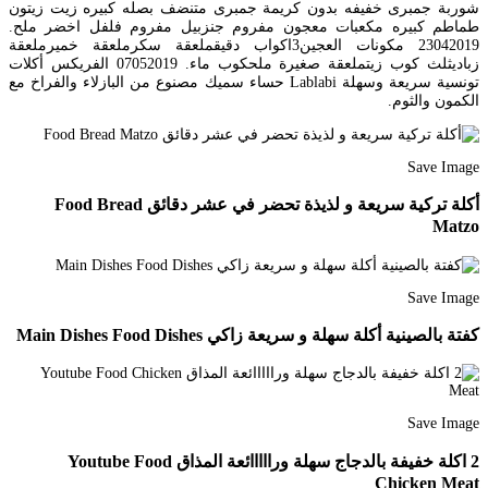
شوربة جمبرى خفيفه بدون كريمة جمبرى متنضف بصله كبيره زيت زيتون
طماطم كبيره مكعبات معجون مفروم جنزبيل مفروم فلفل اخضر ملح.
23042019 مكونات العجين3اكواب دقيقملعقة سكرملعقة خميرملعقة
زباديثلث كوب زيتملعقة صغيرة ملحكوب ماء. 07052019 الفريكس أكلات
تونسية سريعة وسهلة Lablabi حساء سميك مصنوع من البازلاء والفراخ مع
الكمون والثوم.
Save Image
أكلة تركية سريعة و لذيذة تحضر في عشر دقائق Food Bread
Matzo
Save Image
كفتة بالصينية أكلة سهلة و سريعة زاكي Main Dishes Food Dishes
Save Image
2 اكلة خفيفة بالدجاج سهلة ورااااائعة المذاق Youtube Food
Chicken Meat