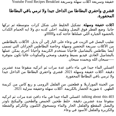
قشري واحفري البطاطا من الداخل جيدا ولا ترمي باقي البطاطا
المحفورة.
اكلات خفيفة وسهلة
. تشكيل الخليط على شكل كرات متوسطة ثم تركها
جانبا. وضع الفطر فوق البصل وتقليبه. احلى كدبه دي ولا ايه الحمام الكداب
بالحشوة الجباره اللي عملناها حاجة كده واااااااو.
تقليب البصل في الزيت في وعاء على النار إلى أن يذبل. الأكلات بالبطاطس
من الأكلات سريعة التحضير وسهلة وخاصة البطاطس الجراتان التي تسمى
أيضا بطاطس بالبشاميل فأحيانا نستخدم الكريمة وأحيانا أخرى يمكن عملها
بالبشاميل العادي. فيديو بسيط وخفيف وصحي والمكونات غالبا تكون متوفرة
—–سبحان الله وبحمده سبحان.
اغسلي الماء جيدا في ماء دافئ عدة مرات ثم اتركيه منقوعا مدة عشرين
دقيقة. أكلات خفيفة وسهلة 2021. قشري واحفري البطاطا من الداخل جيدا
ولا ترمي باقي البطاطا المحفورة.
من الجبنة الموزاريلا و قطعتين من الفلفل الرومى و ربع كاس من كريمة
الطهي. ٤ شوربة الخضار بالكريمة. أكلات سهلة وخفيفة منزلية 2021.
403 talking about this. اغسلي الماء جيدا في ماء دافئ عدة مرات ثم اتركيه
منقوعا مدة عشرين دقيقة. خلط طحين الحمص والطحين والبيكنج باودر
والبصل المقطع والفلفل الحار والماء ومسحوق الكمون والكركم والشطة
والكزبرة والفلفل الأسود في وعاء.