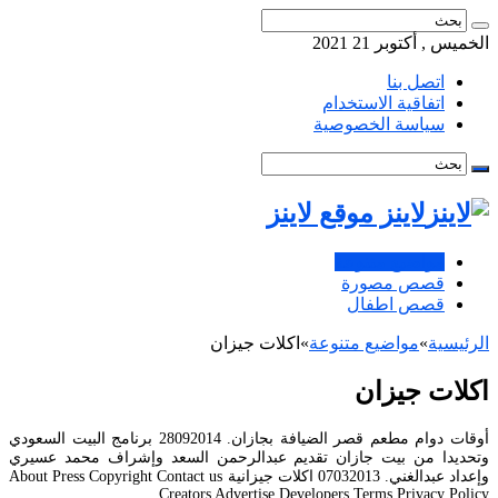
الخميس , أكتوبر 21 2021
اتصل بنا
اتفاقية الاستخدام
سياسة الخصوصية
لاينز موقع لاينز
مواضيع متنوعة
قصص مصورة
قصص اطفال
الرئيسية
»
مواضيع متنوعة
»
اكلات جيزان
اكلات جيزان
أوقات دوام مطعم قصر الضيافة بجازان. 28092014 برنامج البيت السعودي
وتحديدا من بيت جازان تقديم عبدالرحمن السعد وإشراف محمد عسيري
وإعداد عبدالغني. 07032013 اكلات جيزانية About Press Copyright Contact us
Creators Advertise Developers Terms Privacy Policy.