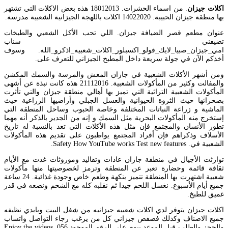
اكلات جيزان
. من اسماء الحشرات. 18012013 هذه بعض الاكلات التي تشتهر
بها منطقة جيزان الحبيبة. 14022020 اكلات باللهجة الجيزانية الشعبية مدرسة.
عنوان مطعم قصر الضيافة جيزان. اللي تحب الأكل الشعبي والطبخات
تضيفني سناب
امي_جيزان_صبيا_لايك_فولو_اكسبلور_اكلات_شعبيه_اذكرو_الله. وسوف
أخذكم الآن في جولة سريعة داخل المطبخ الجيزاني للتعرف على.
ومن أشهر الأكلات الشعبية في جازان المغش والمرسة والسمك المكشن
والمفالت وكثير من المأكولات الشعبية. 21112016 هذه كانت نبذة عن أشهى
المأكولات الشعبية التراثية التي تميز بها أهالي منطقة جيزان والتي تأثرت
بصحرائها حيث الثروة الحيوانية والعسل الجبلي وأراضيها الزراعية حيث
الماشية و زراعة النباتات المختلفة وخاصة الحبوب وساحل المنطقة التي
إستخرج منه المأكولات البحرية مثل السمك و إنه من الجدير بالذكر أنه مهما
تطور الأنسان والمجتمع فإن مثل هذه الأكلات التي تعد بالنسبة له تاريخ
الأسلاف وذكراهم فإن أفراد المجتمع يواظبون على تقديم هذه المأكولات
الشعبية في. Safety How YouTube works Test new features.
توارثت الأجيال في منطقة جازان عادات وتقاليد وموروثات غدت مع الأيام
ثقافة قائمة وحضارة تعبر عن المنطقة وترمز لخصوصيتها منها مأكولات
شعبية اشتهرت بها المنطقة تتميز بنكهة وطعم خاص وجودة غذائية. 24 ساعة
جميع أيام الأسبوع. نغسل اللحم جيدا ثم نقلبه كله مع الشحم ونضعه في قدر
غميق للطبخ.
اكلات جيزان يتوفر لدي اكلات شعبيه جيزانيه من شغل البيت وبايدي نظيفه
جميع الاصناف وكذلك فصفص جيزاني كل من يرغب رجاء التواصل واتساب
والحجز والطلب قبل الموعد بيوم على الرقم الموجود 056. Enjoy the videos