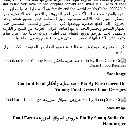
and music you love upload original content and share it all with friends
family and the world on YouTube. 05052019 هو أكلة جازانية لها مذاق لذيذ
أشبه بالقديد تصنع تلك الأكلة من لحم الخروف وبالأخص لحم الأضحية ومن
الممكن اعتبار تلك الأكلة موسمية تميز المنطقة فيتم تقطيع شحم ولحم
الخروف إلى قطع صغيرة ووضعها في إناء كبير والتقليب المستمر حتى
انصهار الشحم وتحمير اللحم به مع إضافة التوابل العربية من الملح و القرفة
والطهي الجيد ثم يتم توزيع الطعام في أطباق وتركه جانبا حتى يبرد تماما
وتتميز تلك الأكلة أنها لا تفسد أبدا حتى في حالة عدم وصول الماء لها.
نكهات متميزة وجودة غذائية عالية. 4 فيديو الدغابيس الجنوبية. أكلات جازان
الشعبية.
Save Image
Pin By Roro Gueen On د هند عناية وأفكار Cookout Food
Yummy Food Dessert Food Receipes
Save Image
Pin By Soouq Sudia On عروض اسواق المزرعة Food Farm
Hamburger