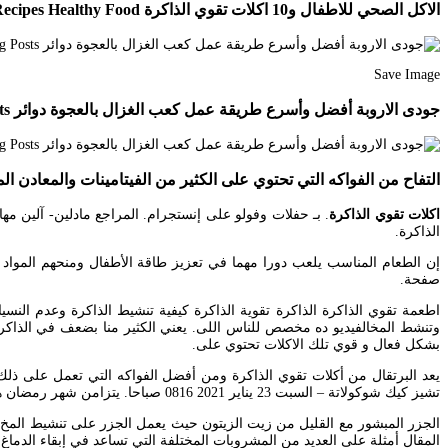
الاكل الصحي للاطفال و10 اكلات تقوي الذاكرة Healthy Recipes Healthy Food
Save Image
جودى الاروبة أفضل وأسرع طريقة عمل كعب الغزال بالعجوة دوائر Blog Blog Posts
التفاح من الفواكه التي تحتوي على الكثير من الفيتامينات والمعادن 
اكلات تقوي الذاكرة
. بـ حفلات وفولو على إنستجرام. المراجع مادلين- آلين م
الذاكرة.
صفحة.
وتنشط المخالفيديو ده مخصص للناس اللى. يعني الكثير منا بضعف في الذاكرة 
بشكل فعال و قوي تلك الاكلات تحتوي على.
يعد البرتقال من أكلات تقوي الذاكرة ومن أفضل الفواكه التي تعمل على ذ
تشيز كيك شوكولاتة – السبت 23 يناير 2021 0816 صباحا. يتزامن شهر رمضان هذا العام مع دخول الامتحانات النهائية للعام الدراسي ما يجعل الطلاب في حاجة ماسة إلى تقوية وتحسين الذاكرة والحالة المزاجية.
المقال أمثلة على العديد من المشروبات المختلفة التي تساعد في إبقاء الدماغ 