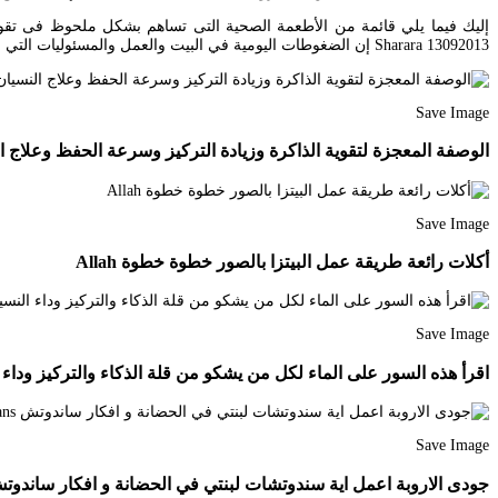
Sharara 13092013 إن الضغوطات اليومية في البيت والعمل والمسئوليات التي لا تنتهي تخلق جوا مشحونا بالتوتر.
Save Image
الوصفة المعجزة لتقوية الذاكرة وزيادة التركيز وسرعة الحفظ وعلاج النسيان ومحاربة الزهايمر ic Quotes Quran Quotes
Save Image
أكلات رائعة طريقة عمل البيتزا بالصور خطوة خطوة Allah
Save Image
اقرأ هذه السور على الماء لكل من يشكو من قلة الذكاء والتركيز وداء النسيان Islam Facts Islam Beliefs
Save Image
جودى الاروبة اعمل اية سندوتشات لبنتي في الحضانة و افكار ساندوتش d Seafood Pasta Green Beans