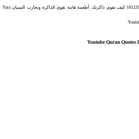
إليك فيما يلي قائمة من الأطعمة الصحية التى تساهم بشكل ملحوظ فى تقوية وتنشيط الذاكرة وزيادة القدرة على الحفظ والاستيعاب. أسامة الهتيمي 10122012 كيف تقوي ذاكرتك. أطعمة هامة تقوى الذاكرة وتحارب النسيان Yara