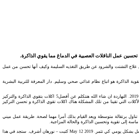
 تحسين عمل الناقلات العصبية في الدماغ مما يقوي الذاكرة.
ا عن علاج التشتت والشرود عن طريق التغذيه السليمة وكيف أنها تحسن من عمل
 المواد الغذائية المطلوبة لتقوية قدراتهم. May 30 2020 لذا فإن السر الأول لتنشيط وتقوية الذاكرة هو اتباع نظام غذائي صحي وسليم. دار المعرفة للتربية البشرية
اطعمة تقوي الذاكرة الذاكرة تقوية الذاكرة كيفية تنشيط الذاكرة وعدم النسيان علاج ضعف الذاكرة وقلة التركيز بواسطة كاتب – التدريبات العقلية 2 يوليو 2019. النهاردة ان شاء الله هنتكلم عن أفضل5 اكلات بتقوي الذاكرة والتركيز
كلات التي تقينا من تلك المشكلة هناك اكلات تقوي الذاكرة و تحسن التركيز
اول برتقالة متوسطة ويعد القيام بذلك أمرا مهما لصحة. طريقة عمل ميني
الجزر المبشور مع القليل من زيت الزيتون حيث يعمل الجزر على تنشيط المخ والذاكرة لاحتوائه على فيتامين c وعنصر المنجنيز يتوجب اعطاء هذه الاكلة للطفل بشكل يومي كي تثمر. May 12 2019 كتبت – نورهان أشرف. ستجد في هذا