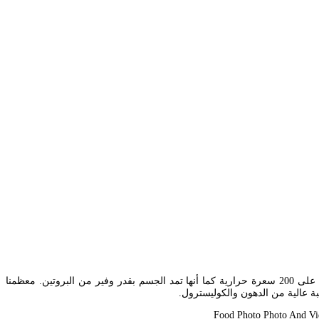
Feb 19 2019 من أسهل وألذ الطرق لزيادة الوزن بشكل صحي تناول زبدة الفول السوداني وذلك لاحتواء الملعقة الواحدة من زبدة الفول السوداني المملحة على 200 سعرة حرارية كما أنها تمد الجسم بقدر وفير من البروتين. معظمنا
 عالية من الدهون والكوليسترول.