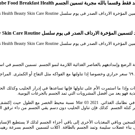
 مجربة تسمين الجسم Youtube Food Breakfast Health
 فى يوم سلسل Skin Care Secrets Health Beauty Skin Care Routine
ية الرضع وإمدادههم بالعناصر الغذائية اللازمة لنمو الجسم. تسمين الجسم في اس
ذية فهو يعد من أفضل المشروبات التي تمد الجسم بالجرعات اليومية.
عندما نتحدث عن طرق لتسمين الوجه النحيف ينبغي لا ننسى إضافة الفواكه في نظام
كتلة الجسم. كذلك فإن تناول الحليب دون دسم يقي الجسم من داء ترقق العظا
سجين وباقي المغذيات الأخرى إلى باقي أجزاء الجسم لذلك لا يستطيع الإنسان 
من الاحتياجات اليومية تساعد على بناء عضلات سليمة وتمد الجسم بالطاقة. اكلات لتسمين الجس