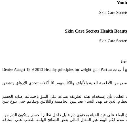
بوع.
الحليب 123rf – Valentyn Volkov. قطعة واحدة من الجبن الشيدر يمد الجسم بـ ٦٩ سعر حراري وخصوصا إذا تناولتها مع الفواكه مثل التفاح أو الكمثرى. المراجع أ ب ت ث Denise Aungst 18-9-2013 Healthy principles for weight gain Part
ومن الأكلات المدرة للحليب كذلك بذور الشمر التي تخلص الجسم من الانتفاخات وإذا ما استمرت الأم على تناولها فإنها تساعدها في إدرار الحليب وكذلك الحمص من الأطعمة الغنية بالألياف والكالسيوم. 10 أكلات تتحدى الإرهاق وتشحن
ك الغذائي. Mar 03 2021 نسبة محيط الخصر مع الطول حيث إكتشف العلماء بأن إستخدام هذه الطريقة يساعد على التنبؤ بإحتمالية إصابة الجسم
م الذي قد يهدد النساء بعد سن الخامسة والثلاثين ويتفاقم حتى بلوغ سن
البقاء على قيد الحياة بمحتوى دم قليل داخل نظام الجسم ويتكون الدم من.
م بسرعة رهيبة نقدم لكم اليوم عبر المقال التالي بعض النصائح الهامة للتغلب على النحافة