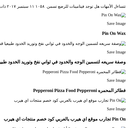
تتساءل الأمهات هل توجد فيتامينات للرضع تسمن. ١٠٥٨ ١١ سبتمبر ٢٠١٧ ذات صلة. الحليب أيضا من أفضل المشروبات الصحية التي تساعد على امتلاء الخدود وتحسين ملمس البشرة.
Save Image
Pin On Wax
Save Image
وصفة سريعه لتسمين الوجه والخدود في ثواني نفخ وتوريد الخدود طبيعيا قسما بالله مجربة
Save Image
فطائر المحمره Pepperoni Pizza Food Pepperoni
Save Image
Pin On تجارب موقع اي هيرب بالعربي كود خصم منتجات اي هيرب