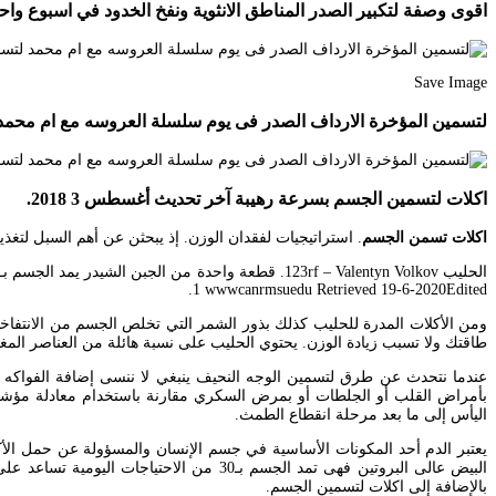
اقوى وصفة لتكبير الصدر المناطق الانثوية ونفخ الخدود في اسبوع واحد فقط وقسما بالله
Save Image
لتسمين المؤخرة الارداف الصدر فى يوم سلسلة العروسه مع ام محمد لتسمين المؤخرة الارداف الصدر
اكلات لتسمين الجسم بسرعة رهيبة آخر تحديث أغسطس 3 2018.
اكلات تسمن الجسم
. استراتيجيات لفقدان الوزن. إذ يبحثن عن أهم السبل لتغذ
1 wwwcanrmsuedu Retrieved 19-6-2020Edited.
طاقتك ولا تسبب زيادة الوزن. يحتوي الحليب على نسبة هائلة من العناصر المغ
بأمراض القلب أو الجلطات أو بمرض السكري مقارنة باستخدام معادلة مؤشر 
اليأس إلى ما بعد مرحلة انقطاع الطمث.
يعتبر الدم أحد المكونات الأساسية في جسم الإنسان والمسؤولة عن حمل الأك
البيض عالى البروتين فهى تمد الجسم بـ30 
بالإضافة إلى اكلات لتسمين الجسم.