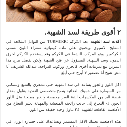
٢ أقوى طريقة لسد الشهية.
اكلات تسد الشهيه
. يعد الكركم TURMERIC من التوابل الشائعة في
المطبخ الآسيوي ويحتوي على مادة كيميائية صفراء اللون تسمى
الكركمين وهو المركب النشط في الكركم وقد يستخدم الكركم لحرق
الدهون وسد الشهية. المسؤول عن فتح الشهية ولكن يفضل مزج هذا
التمرين مع تمرينات أخرى كالجري وركوب الدراجة. عبدالله الشريف أنا
مش شيخ أنا عصفور لا أبرح حتى أبلغ.
اكل اللوز والجوز يساعد في سد الشهيه حتى تشعري بالشبع وتتمكني
من السيطرة على حميتك الغذائية ينصح متخصصي التغذية بتناول مقدار
قبضة اليد من المكسرات النية الغير محمصة والغير مملحة مثل اللوز
الجوز. 1- النعناع إلى جانب رائحته المنعشة والمهدئة يعتبر النعناع من
الأطعمة القاطعة للشهية. ٢٤ تناول وجبة خفيفة من اللوز.
هذه الاطعمه تجنبك الاكل المستمر وتساعدك على خساره الوزن في