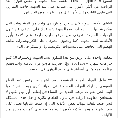
اسبوع Loss of appitite. 9 أطعمة تسد الشهية و تنقص الوزن. تعد
الرياضة من أكثر الأمور التي تساعد على سد الشهية خاصة التمارين
التي تقوي القلب وذلك لأنها تقلل من إنتاج هرمون الجريلين.
الشاي الأخضر سواء كان ساخن أو بارد هي واحد من المشروبات التي
يمكن شربها بين الوجبات لقمع الشهية وتساعدك على التوقف عن تناول
الوجبات الخفيفة. تعرفي من موقع أطيب طبخة على لائحة بأبرز
الأطعمة لسد الشهية. كما ويحتوي الشوفان على الكربوهيدرات بطيئة
الهضم التي تحافظ على مستويات الكوليسترول والسكر في الدم.
معلقة واحدة على الريق من هذا المكون تسد الشهية وتخسرك 10 كيلو
جرامات شهريا – YouTube. وإذا ضربت فأوجع فإن العاقبة واحدةبقدم
برنامج. وهو مثالي ليساعد على حرق الدهون في الجسم.
٢٢ تناول المواد الدهنية المشبعة. يوم الشهيد – الرئيس عبد الفتاح
السيسي يشارك القوات المسلحة في احياء ذكرى يوم الشهيدتابعوا
البث الحى لقنوات. ترغب العديد من النساء في إنقاص أوزانهن لكنهن لا
يستطعن مقاومة الرغبة في تناول الطعام بكثرة و حل هذه المشكلة
ليس صعبا للغاية فهناك بعض الأغذية التي إن قمت بتناولها تعمل على
سد الشهية و هذه الأغذية تكون عادة محتوية على كميات وفيرة من
الألياف.