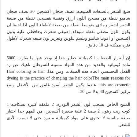
صبغ الشعر بالصبغات الطبيعية. نصف فنجان اكسجين 20 نصف فنجان
شامبو نقطة من مصحح اللون ازرق ونقطة بنفسجي نقطة من صبغة
الشعر اشقر رمادي متوسط نقطة من صبغة لاطفاء اللون اذا احببنا ان
يكون اللون مطفي نقطة سوداء. اصبغى شعرك وحافظى عليه بدون
اكسجين او امونيا شامبو وبلسم لتلوين وتعزيز لون صبغه شعرك لأطول
فتره ممكنه ف 10 دقايق.
إن أضرار الصبغات الكيميائية خطير جدا إذ يوجد فيها ما يقارب 5000
مادة كيميائية والعديد من هذه المواد مسببة للسرطان ناهيك عن رد
الفعل التحسسي اتجاه هذه الصبغات ومن هذا. Hair coloring or hair
dyeing is the practice of changing the hair colorThe main reasons for
this are cosmetic. عندما يكون الشعر أسود غامق من الأفضل وضع
تركيز أكسجين 40 بدلا من 30.
المنتج الخاص بسحب لون الشعر البودرة. 2 ملعقة كبيرة نسكافيه 1
كوب زيت زيتون 2 بيضة 2 علبة صغيرة أكسجين. من المهم جدا اختيار
صبغة مناسبة لا تحتوي على مواد كيميائية مضرة حتى لا تسبب الأذى
للشعر.