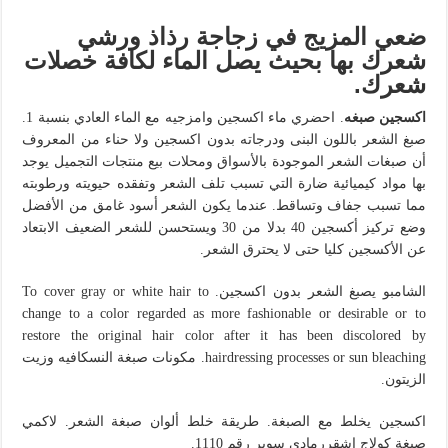
ضعي المزيج في زجاجة رذاذ ورشي
شعرك بها بحيث يصل الماء لكافة خصلات
شعرك.
اكسجين صبغه
. احضري ماء اكسجين وامزجيه مع الماء العادي بنسبة 1.
صبغ الشعر باللون البنى ودرجاته بدون اكسجين ولا حناء من المعروف
أن صبغات الشعر الموجودة بالأسواق ومحلات بيع منتجات التجميل يوجد
بها مواد كيميائية ضارة التي تسبب تلف الشعر وتفقده حيويته ورطوبته
مما تسبب جفاف وتساقط. عندما يكون الشعر أسود غامق من الأفضل
وضع تركيز أكسجين 40 بدلا من 30 ويستحسن للشعر الضعيف الابتعاد
عن الأكسجين كليا حتى لا يحترق الشعر.
الشامبو يصبغ الشعر بدون اكسجين. To cover gray or white hair to
change to a color regarded as more fashionable or desirable or to
restore the original hair color after it has been discolored by
hairdressing processes or sun bleaching. مكونات صبغة النسكافيه وزيت
الزيتون.
اكسجين يخلط مع الصبغة. طريقة خلط ألوان صبغة الشعر. لاكمي
صبغة كولاج اشقررمادي سوبر رقم 1110.