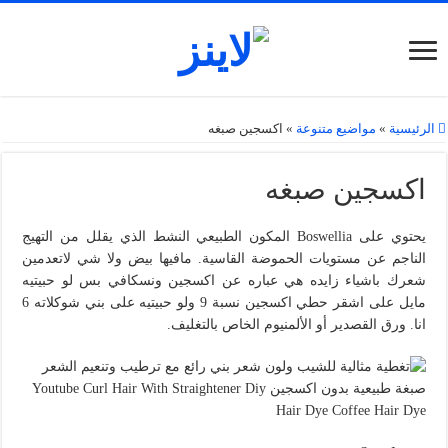
الرئيسية
»
مواضيع متنوعة
»
اكسجين صبغه
اكسجين صبغه
يحتوي على Boswellia المكون الطبيعي النشط الذي يقلل من التهيج
الناجم عن مستويات الحموضة القاسية. مافيها بيض ولا شي لاتعدمين
شعرك باشياء زايده هي عباره عن اكسجين ونسكافي بس لو حبيتيه
مايل على اشقر حطي اكسجين نسبة 9 ولو حبيتيه على بني شوكلاته 6
انا. ورق القصدير أو الألمنيوم الخاص بالتغليف.