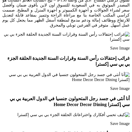
تسوق كرسي المساج ٢دي من وانسا a-158 – بيج اكسايت الغانم اكسايت هو
المصدر الموثوق به في السعودية للتسوق اون لاين بأقوى ضمان وأفضل
سعر لشراء الجوالات و أجهزة الكمبيوتر و أجهزة المنزل و المطبخ. صممت
كراسي المكتب الخاصة بنا مع مراعاة الراحة وتتميز بمقاعد قابلة لتعديل
للارتفاع ووظائف إمالة ودعم مدمج لمنطقة أسفل الظهر مما يجعل كل يوم
عمل أسهل. متوفر في الفرعين توبلي والمحرق.
Save Image
غرائب إحتفالات رأس السنة وقرارات السنة الجديدة الحلقة الجزء
بي بي سي إكسترا
Save Image
أنا أنثى في جسد رجل المتحولون جنسيا في الدول العربية بي بي
سي إكسترا Home Decor Decor Dining
Save Image