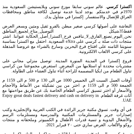
اكسترا كرسي
. عالم سوني سابقا موزع سوني وبلايستيشن السعودية منذ
1970م في خدمتكم. يوجد لدينا خدمة توصيل لكافة مناطق ومحافظات
العراق للإتصال والاستفسار. إكسترا في متناول يدك.
النغاشة على أصولها كرسي صغير مبطن بالفرو ثقيل ومتين وبسعر العرض
فقط35شيكل التوصيل_متاح_لجميع_المناطق
نحن_اليوم_نصنع_الفارق_لا_ننافس فرح_اكسترا_أصل_الحكاية عنواننا. اشتر
منتجات ذات صلة بـ كرسي على eXtra السعودية. احتفل مع اكسترا بمناسبة
سنويتنا الثامنه على افتتاح فرع البحرين وسارع بالشراء مع عروضنا المذهلة
على كرسي الالعاب الالكترونية.
فروع إكسترا فى المدينة المنورة المدينة. توصيل منزلي مجاني على
مشتريات محددة أو استلامها من المعرض. استعرض مجموعتنا من كراسي
تناول الطعام من ايكيا المصممة للراحة أثناء تناول العشاء على الطاولة.
أوقات العمل السبت الى الخميس 1000 ص الى 130 م 500 م الى 1159 م
الجمعة 500 م الى 1159 م. اختر من بين تشكيلة من الأنماط والأحجام
والأسعار أو اختر تنسيق كراسي الطعام الخاصة بك عن طريق مواءمتها مع
أثاث غرفة الطعام. Enjoy great deals fastest delivery and cash on delivery in
UAE.
في أي وقت. تسوق مكتبة جرير الرائدة في الكتب العربية والإنجليزية وكتب
إصدارات جرير والمستلزمات المكتبية والمدرسية ومستلزمات الرسم
والأشغال اليدوية و تنمية قدرات الأطفال و الكمبيوتر وملحقاته و منتجات
روكو والألعاب. العرض ساري حتى ٢٠ فبراير 2021.