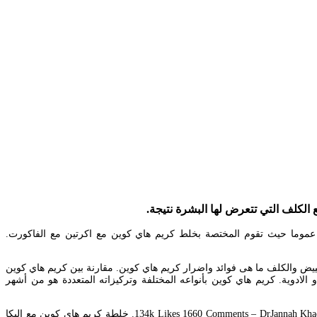
الكلف التي تتعرض لها البشرة نتيجة.
نطقة في الجسم عموما حيث تقوم المختصة بخلط كريم هاي كوين مع اكرتين مع الفاكورت.
ن للتبييض والكلف ما هى فوائد واضرار كريم هاي كوين. مقارنة بين كريم هاي كوين
لادوية. كريم هاي كوين بأنواعه المختلفة وتركيزاته المتعددة هو من أشهر
134k Likes 1660 Comments – DrJannah Khadadah drjannahs on Instagram. Enjoy the videos and music you love upload original content and share it all with friends family and the world on YouTube. خلطة كريم هاي كوين مع اليكا