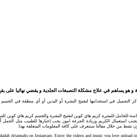
و هو يساهم في علاج مشكلة التصبغات الجلدية و يقضي نهائيا على بقع 
 2021. هناك خلطات تقوم مراكز التجميل في استخدامها لتفتيح البشرة أو اليدين أو أي م
-للمناطق الحساسة-للحامل-للبشرة كريم هاي كوين لتفتيح البشرة والجسم كريم هاي كوي
نب استعمال الكريم وزيادة الجرعة امور يجب إخبارها للطبيب مثل الحمل أو ا