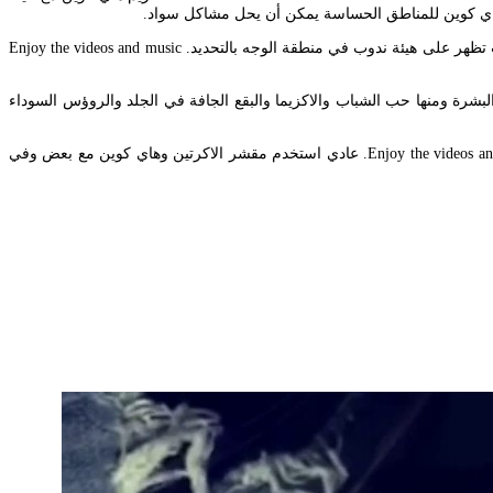
هاي كوين للمناطق الحساسة يمكن أن يحل مشاكل سواد.
يعد كريم أكرتين من الكريمات المستخدمة في علاج حب الشباب هو من المشاكل الجلدية الشائعة جدا التي تصيب الفتيات والشباب من سن المراهقة للشباب تظهر على هيئة ندوب في منطقة الوجه بالتحديد. Enjoy the videos and music
التريتينوين التى تقوم بتقشير طبقات الجلد السطحية. كريم اكرتين Acretin يعمل على علاج مشاكل البشرة ومنها حب الشباب والاكزيما والبقع الجافة في الجلد والروؤس السوداء
كريم هاي كوين للمنطقة الحساسة و تفتيح البشرة. Enjoy the videos and music you love upload original content and share it all with friends family and the world on YouTube. عادي استخدم مقشر الاكرتين وهاي كوين مع بعض وفي