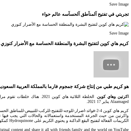
Save Image
تجربتي في تفتيح آلمنآطق آلحسآسه عالم حواء
Save Image
كريم هاي كوين لتفتيح البشرة والمنطقة الحساسة مع الأضرار كنوزي
هو كريم طبي من إنتاج شركة جمجوم فارما بالمملكة العربية السعودية 
اكرتين وهاي كوين
. الخلطة الثلاثية هاي كوين
Alaamaged يناير 17 2021.
كريم هاي كوين 4-2-فوائد-اضرار-للوجه-للتفتيح-للركب-للتبييض
واكرتين من حيث الجرعة المستخدمة واستعمالاته والحالات التي يجب فيها تج
الكريمات الفعالة لتفتيح البقع الداكنة و يحتوي الكريم على Hydroquinone كمكون نشط من خلال مقالنا سنتعرف على كافة المعلومات المتعلقة بهذا.