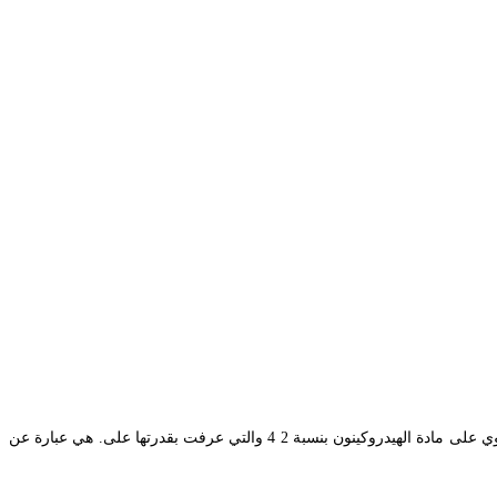
دواعي استعمال كريم اكرتين acretin 005. قومي بوضع ديفرين كخطوة اولى من أجل التقشير ثم يتم استخدام هاي كوين من أجل تفتيح البشرة وذلك لأنه يحتوي على مادة الهيدروكينون بنسبة 2 4 والتي عرفت بقدرتها على. هي عبارة عن