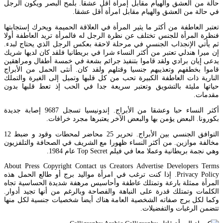
حالة من العشق والهيام مقابل إمرأة أقل عشقا. بلمح البصر ويكون الرجل
في حالة من العشق والهيام مقابل امرأة أقل عشقا.
تعتبر العاطفة من أكثر ما يثير المرأة في العلاقة الحميمة ويحرك إستجابتها
فنظرة المرأة للجنس تختلف عن نظرة الرجل له فالمرأة تريد العاطفة أولا
ثم يأتي الإنجذاب الجنسي في مرحلة لاحقة بعكس الرجل الذي يحتاج لبدء.
إن ميرا هندلي تعتبر من أكثر النساء شرا في بريطانيا فلقد كان لديها شريك
يدعى إيان برادي ولقد قاموا بتنفيذ جرائم بشعة في خمسة أطفال ومراهقين
قاموا بخطفهم وتعذيبهم جنسيا وقتلهم ولقد كان. أنثى الحمل من الأبراج
النارية ذات العاطفة الكبيرة تحب من كل قلبها وتميل إلى الغيرة والتملك
حياتها مليئة بالتشويق وتعتبر سريعة جدا في الحب إذ تعط قلبها بدون
مقدمات.
أكثر النساء حبا وعشقا من الأبراج. إندونيسيا تسجل 9687 إصابة جديدة
بكورونا. البعض يؤمن بها والبعض الآخر يعتبرها مجرد خرافات.
التوافق الجنسي بين الأبراج. تحرير 25 محاضر لمحطات وقود و ضبط 12
مخالفة موازين. من أكثر النساء ظهورا مع الشريف في الصحافة والتلفزيون
وهي نجمة بريطانية وعملا معا في فيلم Top Secret عام 1984.
About Press Copyright Contact us Creators Advertise Developers Terms
Privacy Policy. إذا كنت ترغب في امرأة مواليد برج أو طالع الحمل هذه
المرأة ممثلة بارعة وتمتلك عاطفة وأحاسيس مرهفة شديدة الحساسية تجاه
الكلمات وتمتلك قدرة على النباهة والفصاحة وبالرغم من أنها تجيد أدوار.
وكما لكل برج صفاته الشخصية العامة هناك أيضا شخصيات جنسية لكل منها
تتضمن الرغبات والتفضيلات.