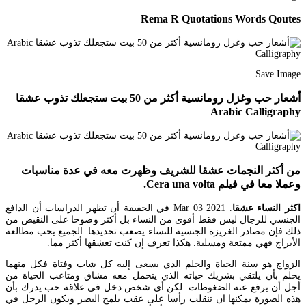
Rema R Quotations Words Qoutes
Save Image
أشعار حب وغزل رومانسية أكثر من 50 بيت ستجعلك تذوب عشقا
Arabic Calligraphy
من أكثر النجمات عشقا للشريف وظهرت معه في عدة مناسبات
وعملا معا في فيلم Cera una volta.
اكثر النساء عشقا
. Mar 03 2021 في الحقيقة أن تظهر الدراسات أن الدافع
الجنسي للرجال ليس فقط أقوى من النساء بل أكثر وضوحا على النقيض من
ذلك فإن مصادر الغريزة الجنسية للنساء يصعب تحديدها. الجميع يحب مطالعة
الأبراج فهي ممتعة ومسلية. هكذا تعرف إن كنت تعشقها أكثر مما.
الزواج هو سنة الحياة والحلم الذي يسعى إليه كل شاب وفتاة فكل منهما
يحلم بأن يلتقي بشريك حياته الذي يتحمل معه مشاق ومتاعب الحياة من
أجل أن يرفع عنه الضغوطات. لكن أي شخص دخل في علاقة حب يدرك بأن
هذه الصورة يمكنها ان تنقلب رأسا على عقب بلمح البصر ويكون الرجل في