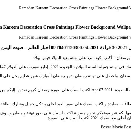
لميلادية الجديدة 2021. إطبع صورتك على الدولار 4147.
هنئة رمضان. واحصل على تهنئة رمضان شهر رمضان المبارك شهر عظيم يحل على الم
20-12-2020 – الإستعمالات. بطاقات تهنئة عيد الفطر بأجمل التصاميم للمناسبات السعيدة. 7 2021
طاقات معايدة و اكتب اسمك على صور العيد احلى بشكل جميل وشارك بطاقة. ب
قدمها لكم عبر موقعكم نجوم مصرية اكتب اسمك على صور تهنئة رمضان وسوف 