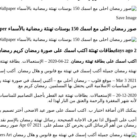
Save Image
صور رمضان احلى مع اسمك 150 بوستات تهنئة رمضانية بالأسماء Ramadan Kareem Decoration Cross Paintings Flower Background Wallpaper
2 days agoبطاقات تهنئة اكتب اسمك على صورة رمضان كريم رمضان 2021 30 قراءة 2021-04-09T0401150300 اخبار العالم – صوت اليمن التالي.
اكتب اسمك على بطاقة تهنئة رمضان
. 22-04-2020 – الإستعمالات. بطاقة تهنئة برمضان – أكتب. كيف ترد على تهنئة بعيد الميلاد فيس بوك.
تهنئة رمضان جميلة أكتب إسمك في تهنئة مع فانوس و هلال رمضان. أكتب إسمك في تهنئة جميلة للسنة ا
Mar 3 2021 – موقع قلوب – رمضان أحلى مع – أكتبي إسمك في صورة ت
من المناسبات الاسلامية التي يحتفل بها المسلمين. رمضان كريم مع.
لأنه شهر المغفرة والرحمة والعتق من النار لهذا له.
يمكنك الان أضافة اختبار ب. اكتب اسمك على صور عيد الاضحى أختر تصميم ب
أجب على السؤال اذا تعرف الاجابة الصحيحة. رسائل تهنئة رمضان بالإسم ن
رمضان من أهم الرسائل التي يحرص كل مسلم على. Apr 07 2021 صور رمضان أحلى مع اسمك 2021 اكتب أسمك على الصورة.