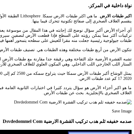
نواة داخلية في المركز.
اكبر طبقات الارض
. ما هي اكثر ط
ينقسم الغلاف الصخري إلى صفائح تكتونية تتحرك فيما بينها.
أي أجزاء الأرض أكبر سؤال نوضح لك إجابته في هذا المقال من موسوعة يعد
تركيبات أكثر مما يمكن رؤيته على السطح فإذا قطعت الأرض لنصفين سيرى 
طبقات جيولوجية رئيسية جعلت منه مقرا للعيش على سطحه يتمحور أهمها فيما
تتكون الأرض من أربع طبقات مختلفة وهذه الطبقات هي. تصنيف طبقات الأرض بالإعتماد على الخصائص الم
الستار اللب الخارجي اللب الداخلي. وهي المكون العلوي للغلاف الصخري للأ
17 2020 كم عدد طبقات الارض.
ما هو اكبر أجزاء الأرض هو سؤال يتردد كثيرا في اختبارات الثانوية العامة
الغلاف الصخري بالإنجليزية. بحث عن طبقات الأرض.
Save Image
صدمه خفيفه ثلم هدب تركيب القشرة الارضية Dsvdedommel Com