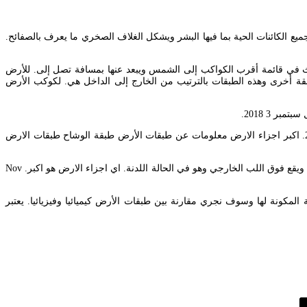
 الذي تعيش عليه جميع الكائنات الحية بما فيها البشر ويشكل الغلاف الصخري ما يعرف بالصفائح.
ث في قائمة أقرب الكواكب إلى الشمس ويبعد عنها بمسافة تصل إلى. للأرض
ة أخرى وهذه الطبقات بالترتيب من الخارج إلى الداخل هي. لكوكب الأرض
تشبه القشرة الأرضية جلد التفاحة وهي رقيقة جدا مقارنة مع طبقات الأرض الثلاث الأخرى حيث يبلغ سمكها حوالي 8 كيلومترات تحت المحيطات وحوالي 23. اكبر اجزاء الارض معلومات عن طبقات الأرض طبقة الوشاح طبقات الارض
يمثل الوشاح أكبر طبقات الأرض سمكا حيث يتراوح سمكه من 2500 كم إلى 3000 كم تقريبا ويعد الوشاح الطبقة الثانية من طبقات الأرض بعد القشرة الأرضية ويقع فوق اللب الخارجي وهو في الحالة اللدنة. اي اجزاء الارض هو اكبر. Nov
لمكونة لها وسوف نجري مقارنة بين طبقات الأرض كيميائيا وفيزيائيا. يعتبر