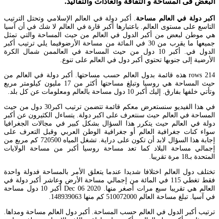
البعض فى المساحة و الثقافة والعادات والتقاليد.
اكبر دولة في العالم مساحة
. أكبر دولة في العالم الإسلامي وتحتل الترتيب
التاسع على مستوى العالم. باعتبارها أكبر قارة في العالم لا شك في أن آسيا
هي موطن لبعض من أكبر الدول في العالم من حيث المساحة والتي تمثل
جميعها ما يقرب من 30 في المائة من مساحة الأرضوفيما يلي ترتيب أكبر
الدول في. أكبر 10 دول من حيث المساحة في العالممن شمال الكرة
الأرضية إلى جنوبها تحتوي أكبر دول في العالم على تنوع.
214 rows هذه قائمة بدول العالم حسب مساحتها. أكبر دولة في العالم من
حيث المساحة هي روسيا وتبلغ مساحتها أكثر من 17 مليون كيلومتر مربع
وتأتي خلفها بفارق. إليك أكبر 10 دول مساحة بالعالم ومعلومات عن كل بلد.
في هذا الفيديو سنستعرض معكم قائمة تتضمن ترتيب اكبر30 دول من حيث
المساحة في العالم حيث سنتعرف على اكبر دولة. يتساءل الكثيرون عن أكبر
دولة في العالم حيث يتكرر هذا السؤال بشكل كبير في مجالات الجغرافيا
سواء كنات جغرافية العالم أو جغرافية الوطن العربي وقبل التعرف على
إجابة هذا السؤال لابد أن تكون على دراية. تشغل المياه 720500 كم مربع من
إجمالي مساحة البلاد كما تعد مساحة روسيا أكبر من مساحة الولايات
المتحدة بـ18 مرة تقريبا.
تختلف دول العالم اختلافا شديدا عندما يتعلق الأمر بالمساحة فدولة واحدة
فقط تغطي 115 في المائة من إجمالي مساحة الأرض وعاشر أكبر دولة في
العالم هي تقريبا سبع مرات أصغر منها. Dec 06 2020 أكبر 10 دول مساحة
في آسيا. تبلغ مساحة العالم 510072000 كم منها 148939063.
ترتيب أكبر الدول في العالم حسب المساحة. أكبر دول العالم مساحة ومداها.