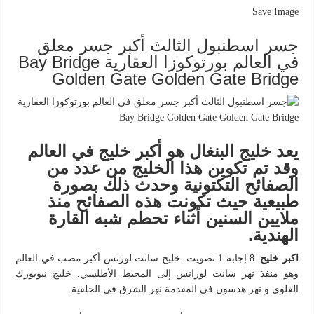
Save Image
جسر اسطنبول الثالث أكبر جسر معلق
في العالم بورتوكوزا العقارية Bay Bridge
Golden Gate Golden Gate Bridge
يعد خليج البنغال هو أكبر خليج في العالم
وقد تم تكوين هذا الخليج من عدد من
الصفائح التكتونية وحدث ذلك بصورة
طبيعية حيث تكونت هذه الصفائح منذ
ملايين السنين أثناء تحطم شبه القارة
الهندية.
اكبر خليج
. 8 إجابة 1 تصويت. خليج سانت لورنس أكبر مصب في العالم
وهو منفذ نهر سانت لورانس إلى المحيط الأطلسي. خليج نيويورك
العلوي و نهر هدسون في المقدمة نهر الشرق في الخلفية.