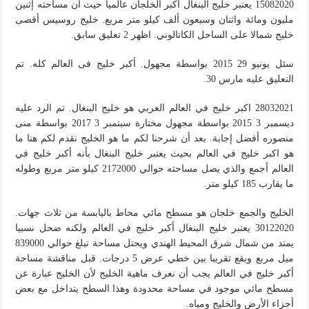
15082020 يعتبر خليج البنغال أكبر الخلجان عالميا حيث أن مساحته إثنين
مليون ومائة واثنان وسبعون ألف كيلو متر مربع. خليج روسيس أقصى
خليج شمالا على الساحل الكاتالوني. اظهر 2 تعليق سابق.
سئل يونيو 29 2015 بواسطة مجهول. أكبر خليج فى العالم كله. تم
التعليق عليه مارس 30.
28032021 اكبر خليج في العالم العربي هو خليج البنغال. تم الرد عليه
ديسمبر 3 2015 بواسطة مجهول مختارة سبتمبر 3 2017 بواسطة منى
منصوره أفضل إجابة. بعد أن شرحنا لكم ما هو الخليج نقدم لكم هنا ما
هو اكبر خليج في العالم بحيث يعتبر خليج البنغال بأنه أكبر خليج في
العالم أجمع والذي يصل مساحته حوالي 2172000 كيلو متر مربع وطوله
ما يقارب 185 كيلو متر.
الخليج والجمع خلجان هو مسطح مائي محاط باليابسة من ثلاث جهات.
30122020 يعتبر خليج البنغال أكبر خليج في العالم ولكنه ضحل نسبيا
يمتد من شمال شرق المحيط الهندي ويحتل مساحة تبلغ حوالي 839000
ميل مربع ويقع تقريبا بين خطي عرض 5 درجات. قبل مناقشة مساحة
أكبر خليج في العالم يجب أن نعرف ماهية الخليج لأن الخليج عبارة عن
مسطح مائي موجود في مساحة محدودة وهذا السطح يتداخل مع بعض
أجزاء الأرض والخليج ومياه.