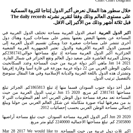
خلال سطور هذا المقال نعرض أكبر الدول إنتاجا للثروة السمكية
على مستوى العالم وذلك وفقا لتقرير نشرته The daily records
قبل ثلاثة أشهر وذلك من الأكبر إلى الاقل.
اكبر الدول العربية
. اصغر الدول العربية مساحة تختلف الدول العربية في
المساحة عن بعضها البعض بعضها ينتشر على مساحات كبيرة وهناك دول
أخرى تنتشر على مساحات صغيرة جدا ويمكن تقسيم الدول العربية إلى
قسمين الدول العربية الأفريقية والدول. تعتبر الجمهورية العربية الشعبية
الجزائرية أكبر الدول العربية مساحة إذ تبلغ مساحتها حوالي2381741كم
وتحتل المرتبة العاشرة على صعيد دول العالم وتقع الجزائر في شمال القارة.
Jan 14 2021 ماهي اكبر دولة عربية من حيث المساحة وعدد السكانحيث
يتكون الوطن العربي من 22 دولة عربية موزعة في قارة آسيا وقارة إفريقيا
وتشترك هذه الدول باللغة العربية والديانة الإسلامية وفي هذا المقال سنوضح
بالتفصيل ترتيب الدول.
قبل أخذ دولة جنوب السودان قسما منها إذ تبلغ 1865813كم. الجزائر تبلغ
مساحتها 2381741 كم مربع. Jun 15 2020 ترتيب الدول العربية من حيث
المساحة تعد معرفة مساحة دول الوطن العربي أحد أهم المعلومات التي لا
بد من معرفتها لبناء صورة متكاملة عن شكل العالم العربي من حولنا ويبلغ
إجمالي مساحة الوطن العربي بحسب إحصائيات 2012.
Jun 20 2020 أكبر الدول العربية مساحة السودان. حيث تبلغ مساحة أراضيها
2505800 كم. تبلغ مساحتها الاجمالية 2240000 كيلو متر مربع.
اكبر ثلاث دول عربية من حيث المساحة. Mar 28 2017 We would like to