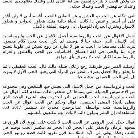
حبا ولكن الحب لا يتراجع ليصبح صداقة. عندي قلب وعندك دقاتهعندي الجسد
وعندك حياتهعندي الحب وعندك حلاته.
التى تتكلم عن الحب و العشق و عن التفانى فالحب. أقسم أنني لا ولن أقدر
على أن أشعر وأعيش إذا كانت الحياة خالية منك. يتجاوز الحواجز و يتجاوز
الأسوار ويخترق الجدران للوصول إلى وجهته المليئة بالأمل.
أجمل الاقوال عن الحب والرومانسية أجمل الاقوال عن الحب والرومانسية
إلى الإنسان الذي أحببته حبا لا يوصف. لم يكن الحب مجرد كلام معسول
يتردد على مسامعنا بل الحب ما هو إلا عبارة عن روح تسكن في قلوبنا لتصبح
جزء منا والحب في لغة العشاق. اقتباسات عن الحب والعشق والغرام
والرومانسية للكبار الحب لا يعترف بأي حواجز.
أرسلت القمر ينور طريقك رجع زعلان قلتله مالك قال. الحب الحقيقي دائما
ما يخلق رجلا أفضل بصرف النظر عن المرأة التي يحبها. الحب الأول لا يموت
بل يأتي الحب الحقيقي ليدفنه حيا.
الحب والرومانسية من اجمل الاشياء التى يعيش فيها الشخص وهى مجموعة
من الاحاسيس الجميلة التى يتمناها كل شخص لذلك سنقدم لكم اقوال عن
الحب والرومانسية. الحب الحقيقي نادر الحدوث وهو الشيء الوحيد الذي
يعطي للحياة المعنى الحقيقي. اقوال وحكم عن الحب اقوال عن الحب
والرومانسية كتب بواسطة عبدالرحمن مجدي 29 سبتمبر 2017 853
المشاهدات إن البشر يميلون دائما لاثبات انهم مكتفون بأنفسهم.
أقوال جلال الدين الرومي عن الحب الحب لا يكتب على الورق لأن الورق قد
يمحوه الزمان ولايحفر على الحجر لأن الحجر قد ينكسر الحب يوصم في
القلب وهكذا يبقى إلى الأبد. فمثلا منذ قرن تقريبا كانت قصة روميو. الحب
تجربة حية لا يعانيها إلا من يعيشها.