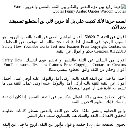
لست حزينا لأنك كذبت علي بل أنا حزين لأني لن أستطيع تصديقك
بعد الآن.
اقوال عن الثقة
. 15082017 أقوال ابراهيم الفقي عن الثقة بالنفس الهروب هو
السبب الوحيد في الفشل لذا فإنك تنجح طالما لم تتوقف عن المحاولة.
Safety How YouTube works Test new features Press Copyright Contact us
Creators. 01122018 حكم و أقوال عن الثقة.
اقوال من السلف عن الثقة فالنفس و تحفيز قوي لنفسك. Safety How
YouTube works Test new features Press Copyright Contact us Creators.
أقوال وحكم عن الثقة واثق الخطوة يمشي ملكا.
أجمل ما قيل عن الثقة الثقة بالله أزكى أمل والتوكل عليه أوفي عمل. أجمل
أقوال عن الثقة الثقة بالله أزكى أمل والتوكل عليه أوفى عمل. الثقة هي ما
تشعر به عادة قبل أن تفهم المشكلة.
واثق الخطوة يمشي ملكا. اقوال شكسبير عن الثقة بالنفس. إذا كان لك ثقة
بنفسك فإنك ستلهم الآخرين الثقة.
واثق الخطوة يمشي ملكا. حكم عن الثقة بالنفس تسطر كلمات عظيمة
لتحقيق الأهداف. الثقة والشك هما بالتساوي سبب دمار البشر.
تحتوي الصفحة على 155 حكمة و قول مأثور عن الثقة. اروع ما قيل عن الثقة