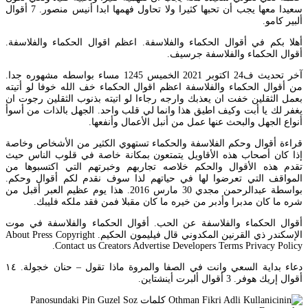
سعيدا معها يجب أن تحبها كثيرا ولا تحاول فهمها ابدا أنيس منصور. 7 أقوال
ألبير كامو.
أهلا بكم في أقوال الحكماء والفلاسفة. اعظم اقوال الحكماء والفلاسفة.
أقوال الحكماء والفلاسفة جرسيف.
آخر تحديث ف24 اكتوبر 2021 الخميس 1245 مساء بواسطه مشهوره جدا.
من أقوال الحكماء والفلاسفة اعظم اقوال الحكماء خف الله خوفا لو أتيته
بعمل الثقلين خفت ان يعذبك وارجه رجاءا لو اتيته بذنوب الثقلين رجوت ان
يغفر لك يا أبت وكيف اطيق هذا وانما لي قلب واحد. الجهل بالذات من أسوأ
أنواع الجهل والبحث عنها عمل من أنبل الأعمال وأنفعها.
قراءة أقوال وحكم الفلاسفة والحكماء تستهوي الكثير من الأشخاص وخاصة
إذا كان أصحاب هذه الأقاويل يتمتعون بمكانة خاصة في قلوب الناس حيث
تقدم هذه الأقوال والحكم خلاصه تجاربهم وخبرتهم التي اكتسبوها من
المواقف التي تعرضوا لها في حياتهم لذا سوف نقدم لكم أقوال وحكم.
بواسطة عبدالرحمن مجدي 30 مارس 2016. هذا يوم عظيم العبر أقبل من
شره ما كان مدبرا وأدبر من خيره ما كان مقبلا فمن فقد ملكه فليبك.
أقوال الحكماء والفلاسفة عن الحب. أقوال الحكماء والفلاسفة في موت
الإسكندر ذي القرنين المكدوني قال فيليمون الحكيم. About Press Copyright
Contact us Creators Advertise Developers Terms Privacy Policy.
دعاء بداية السعي وانت في الصفا والمروة ماذا تقول – حنان خجولة. ١٤
أقوال إريك هوفر. 3 أقوال ألبرت أينشتاين.