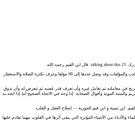
ه الله.
ابن القيم هو محمد بن أبي بكر بن أيوب بن سعد بن حريز بن مكي زيد الدين الزرعي من أشهر العلماء المسلمين في القرن الثامن الهجري وله العديد من الكتب والمؤلفات وقد وصل عددها إلى 98 مؤلفا وعرف بكثرة الصلاة والاستغفار.
الربح في معاملته ثم تعامل غيره وأن تعرف قدر غضبه ثم تتعرض له وأن تذوق.
والسنة النبوية وأقوال الصحابة. إذا وجه في الاتجاه الصحيح أما إذا اتجه به
قيم. ابن تيمية و ابن قيم الجوزية — إصلاح العقل و القلب.
ء والأدباء من الأشياء المؤثرة التي يبقى أثرها في القلوب مهما تقادم عليها