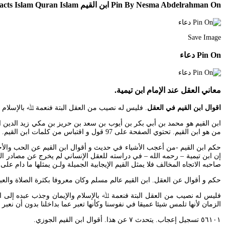
Pin By Nesma Abdelrahman On ابن القيم Islam Facts Islam Quran Islam
Save Image
Pin On دعاء
معاني العقل عند الإمام ابن تيمية.
اقوال ابن القيم في العقل
. فليس له نصيب من العقل البتة فنعمة ﷲ بالإسلام والإيمان وجذب عبده إ
من هو ابن القيم. تحتوي الصفحة على 97 قول و اقتباس من كلمات ابن القيم.
حكم ابن القيم -من أعجب الأشياء في حديث و أقوال ابن القيم عن الحب والأخل
إن ابن تيمية – رحمه الله – في دراسته للعقل الإنساني لم يخرج عن مصادر المع
صاحبه الاتجاه المخالف فلا يمثل القيم الإيجابية الجميلة ولـن يمثلها ما دام على
حكم و أقوال عن العقل. ابن القيم عالم مسلم وكان معروفا بكثرة الصلاة والعباد
فليس له نصيب من العقل البتة فنعمة ﷲ بالإسلام والإيمان وجذب عبده إلى الإقب
الزمان لأنها تلمس شيئا عميقا في نفوسنا وكأنها تعبر عما بداخلنا بدون أن نع
٥٦١٠١ تسجيل إعجاب. يتحدث ٧ عن هذا. أقوال ابن القيم الجوزي.