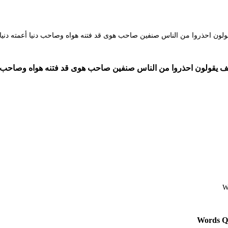
لف يقولون احذروا من الناس صنفين صاحب هوى قد فتنه هواه وصاحب دنيا أع