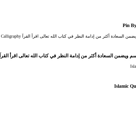
Pin By
كثر من إدامة النظر في كتاب الله تعالى اقرأ القرآ n 2021 Math Greetings Calligraphy