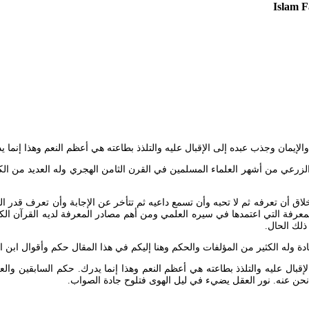
لى الإقبال عليه والتلذذ بطاعته هي أعظم النعم وهذا إنما يدرك. 23 talking about this. قال ابن القيم رحم
اق أن تعرفه ثم لا تحبه وأن تسمع داعيه ثم تتأخر عن الإجابة وأن تعرف قدر 
رفة التي اعتمدها في سيره العلمي ومن أهم مصادر المعرفة لديه القرآن الكريم 
 ذلك الحال.
ة وله الكثير من المؤلفات والحكم وهنا إليكم في هذا المقال حكم وأقوال ابن ال
ال عليه والتلذذ بطاعته هي أعظم النعم وهذا إنما يدرك. حكم السابقين والعلما
بر نحن عنه. نور العقل يضيء في ليل الهوى فتلوح جادة الصواب.