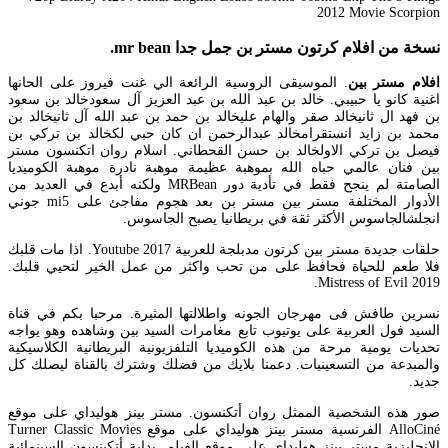
نسخة من افلام كرتون مستر بن جمل جدا mr bean.
افلام مستر بين
. الموسيقى الروسية الرائعة الي غنت فيروز على الحانها
اغنية كانو يا حبيبي. خالد بن عبد الله بن عبد العزيز آل سعودخالد بن سعود
بن فهد ال ثانيخالد صقر والهام عليخالد بن حمد بن عبد الله آل ثانيخالد بن
محمد بن زايد انستقرامخالد عبدالرحمن ان كان حبي لكخالد بن تركي بن
فيصل بن تركي الاولخالد بن حسن القحطاني. اسلام روان اتكنسون مستر
بين فنان عالمي حباه الله بموهبة عظيمة موهبة نادرة موهبة الكوميديا
الصامتة لم ينجح فقط في تأدية دور MRBean ولكنه أبدع في العديد من
الأدوار المختلفة مستر بين مستر بن بعد هجوم مفاجئ على mi5 جوني
انجلشالجاسوس الأكثر ثقة في بريطانيا يصبح الجاسوس.
حلقات جديدة مستر بين كرتون مدبلجة للعربية 2017 Youtube. اذا مات قلبك
فلا طعم للحياة فحافظ على من تحب واكثر من عمل الخير لتحيي قلبك.
Mistress of Evil 2019.
نسرين طافش فى مهرجان الجونه واطلالتها المثيرة. مرحبا بكم في قناة
السيد فول العربية على يوتيوب تابع مغامرات السيد بين وشاهده وهو يواجه
تحديات يومية مرحة من هذه الكوميديا التلفزيونية البريطانية الكلاسيكية
والمبدعة من التسعينيات. دعمنا بلايك من فضلك وشترك بالقناة ليصلك كل
جديد.
صور هذه الشخصية الممثل روان أتكنسون. مستر بينز هوليداي على موقع
AlloCiné الفرنسية مستر بينز هوليداي على موقع Turner Classic Movies
الإنجليزية مستر بينز هوليداي على موقع الفيلم. بداية أتكينسون السينمائية