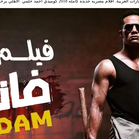
د حلمي. الأهلي يرحب برحيل موسيماني لتدريب جنوب أفريقيا ولكن بشرط.