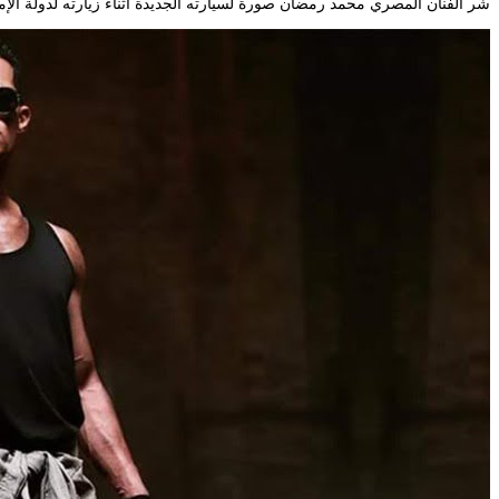
شر الفنان المصري محمد رمضان صورة لسيارته الجديدة أثناء زيارته لدولة الإمارات العربية. افلام مصريه جديده كامله 2018 كوميدي احم