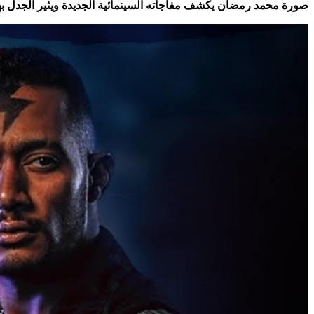
صورة محمد رمضان يكشف مفاجأته السينمائية الجديدة ويثير الجدل به