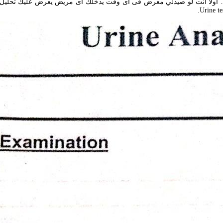
Many illnesses and disorders affect how your body removes waste and toxins. أولا انت لو صيدلي معرض فى اى 