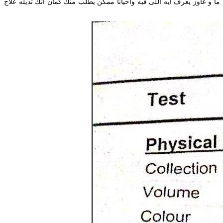
وقت يدخلك اى مريض يعرض عليك تحليل ما و عاوز يعرف ايه اللى فيه واحيانا ممكن يطلب منك كمان انك تديله علاج