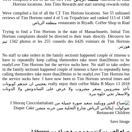
Hortons locations. Join Tims Rewards and start earning rewards today.
Weve compiled a list of all the CT Tim Hortons locations. See 55 unbiased
reviews of Tim Hortons rated 4 of 5 on Tripadvisor and ranked 113 of 1348
restaurants in Riyadh. Coffee Shop in Riad منطقة الرياض.
Trying to find a Tim Hortons in the state of Massachusetts. Initial Tim
Hortons complaints should be directed to their team directly. Découvre les
1342 photos et les 255 conseils des 6426 visiteurs de Tim Hortons تيم
هورتنز.
No staff to take orders in the family sectionit happened couple of timesso u
have to repeatedly keep calling themorders take more than20mins to be
readyLove Tim Hortons but the service sucks here. No staff to take orders
in the family sectionit happened couple of timesso u have to repeatedly keep
calling themorders take more than20mins to be readyLove Tim Hortons but
the service sucks here. I have now been to Tim Hortons several times and
really enjoy their coffee Maha B Mayo 13 2018 يعجبني ان عندهم كوبونات
تأخذ مشروبين بسعر مشروب ولا عرض على الساندوتش ولا الدونات
والاسعار تجي حلوة مرة.
Save Image
صباح الخير وويكيند سعيد صورة جميلة من I Shoruq