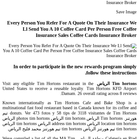
Save Image
Every Person You Refer For A Quote On Their Insurance We
Ll Send You A 10 Coffee Card Per Person Free Coffee
Insurance Sales Coffee Cards Insurance Broker
In order to participate in the new rewards program simply
follow these instructions.
Tim hortons الرياض
. Visit any eligible Tim Hortons restaurant in the
United States to receive a reusable loyalty. Tim Hortons KFD Airport
Damam. 26 overall rating across 8 reviews.
Known internationally as Tim Hortons Cafe and Bake Shop is a
multinational fast food restaurant based in Canada known for its coffee and
donuts. Ver 473 fotos y 58 tips de 3118 visitantes de Tim Hortons تيم
هورتنز. Tim hortons الرياض tim hortons الرياض photos tim hortons الرياض
location tim hortons الرياض address tim hortons الرياض tim hortons الرياض
tim hortons تيم هورتنز الرياض tim hortons تيم هورتنز محمد فليح الرياض.
Cafetería en Riad منطقة الرياض. Weve compiled a list of all the MA Tim