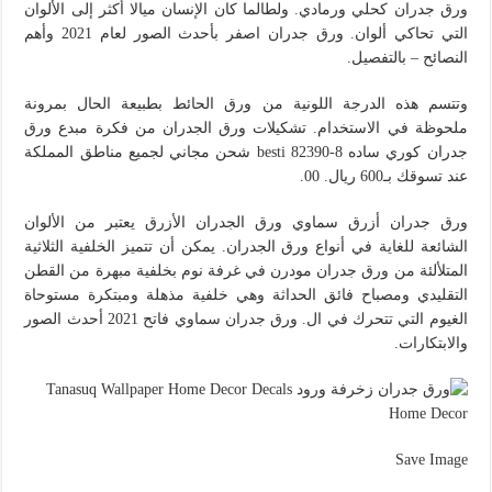
ورق جدران كحلي ورمادي. ولطالما كان الإنسان ميالا أكثر إلى الألوان
التي تحاكي ألوان. ورق جدران اصفر بأحدث الصور لعام 2021 وأهم
النصائح – بالتفصيل.
وتتسم هذه الدرجة اللونية من ورق الحائط بطبيعة الحال بمرونة
ملحوظة في الاستخدام. تشكيلات ورق الجدران من فكرة مبدع ورق
جدران كوري ساده besti 82390-8 شحن مجاني لجميع مناطق المملكة
عند تسوقك بـ600 ريال. 00.
ورق جدران أزرق سماوي ورق الجدران الأزرق يعتبر من الألوان
الشائعة للغاية في أنواع ورق الجدران. يمكن أن تتميز الخلفية الثلاثية
المتلألئة من ورق جدران مودرن في غرفة نوم بخلفية مبهرة من القطن
التقليدي ومصباح فائق الحداثة وهي خلفية مذهلة ومبتكرة مستوحاة
الغيوم التي تتحرك في ال. ورق جدران سماوي فاتح 2021 أحدث الصور
والابتكارات.
Save Image