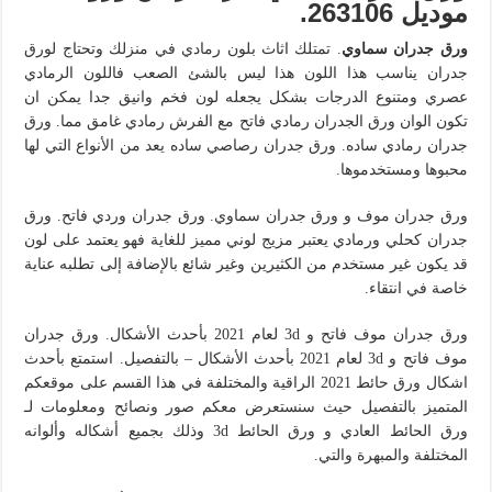
موديل 263106.
ورق جدران سماوي
. تمتلك اثاث بلون رمادي في منزلك وتحتاج لورق
جدران يناسب هذا اللون هذا ليس بالشئ الصعب فاللون الرمادي
عصري ومتنوع الدرجات بشكل يجعله لون فخم وانيق جدا يمكن ان
تكون الوان ورق الجدران رمادي فاتح مع الفرش رمادي غامق مما. ورق
جدران رمادي ساده. ورق جدران رصاصي ساده يعد من الأنواع التي لها
محبوها ومستخدموها.
ورق جدران موف و ورق جدران سماوي. ورق جدران وردي فاتح. ورق
جدران كحلي ورمادي يعتبر مزيج لوني مميز للغاية فهو يعتمد على لون
قد يكون غير مستخدم من الكثيرين وغير شائع بالإضافة إلى تطلبه عناية
خاصة في انتقاء.
ورق جدران موف فاتح و 3d لعام 2021 بأحدث الأشكال. ورق جدران
موف فاتح و 3d لعام 2021 بأحدث الأشكال – بالتفصيل. استمتع بأحدث
اشكال ورق حائط 2021 الراقية والمختلفة في هذا القسم على موقعكم
المتميز بالتفصيل حيث سنستعرض معكم صور ونصائح ومعلومات لـ
ورق الحائط العادي و ورق الحائط 3d وذلك بجميع أشكاله وألوانه
المختلفة والمبهرة والتي.