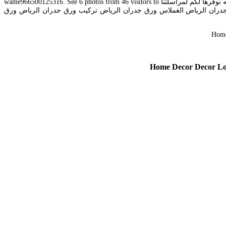
الغملاس للباركية وورق الجدران نضمن_لك_الجودة كل مايهم الديكور الداخلي و الخارجي من باركيه ورق_جدران اطارات_الفوم والتكسيات الداخليه والخارجيه نوفرها لكم لمراسلتنا wame966500125316. See 6 photos from 46 visitors to
دران الرياض الغملاس ورق جدران الرياض تركيب ورق جدران الرياض ورق