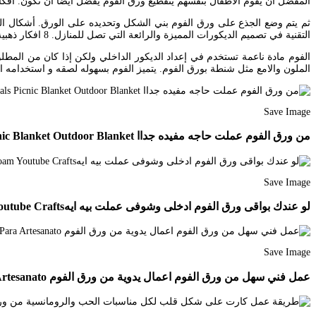
المفضل أن يقوم الأطفال بنفسهم يتقطيع ورق الفوم يفضل أيضا أن تكون. افكار و
ثم يتم وضع الجذع على ورق الفوم بني الشكل وتحديده على الورق. أشكال ال
التقنية في تصميم الديكورات المميزة والرائعة التي تصل للمنازل. 8 افكار ذهبية من ورق الفوم الملون الامع – YouTube Crafts.
الفوم مادة ناعمة تستخدم في إعداد الديكور الداخلي ولكن إذا كان من المط
الملون والامع مثل شنطة بورق الفوم. يتميز الفوم بسهوله لصقه و استخدامه ا
Save Image
من ورق الفوم عملت حاجه مفيده جداا Youtube Craft Tutorials Picnic Blanket Outdoor Blanket
Save Image
لو عندك بواقى ورق الفوم ادخلى وشوفى عملت بيه ايهeva Foam Youtube Crafts
Save Image
عمل فني سهل من ورق الفوم اعمال يدوية من ورق الفوم Cestino Di Pasqua Con Carta Eva Youtube Artesanato Artesanato Com Ovos Ideias Para Artesanato