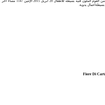
لا تنسوا ان تتابعونا على موقعنا وعلى مواقع التواصل الاجتماعيWebsite. فكرة روعة من ورق الفوم يارب الفيديو ينال اعجابكم httpsyt6picsee3bkt8 اشكال من الفوم الملون فنيه بسيطه للاطفال 20 أبريل 2015 الإثنين 1147 مساء آخر