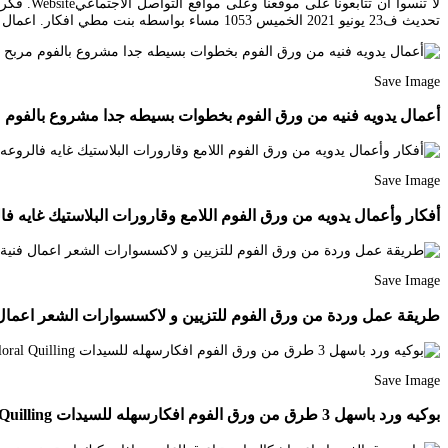
تحديث ف23 يونيو 2021 الخميس 1053 مساء بواسطه بنت مطي افكار. اعمال فنية من ورق الفوماعمال فنية بالورقاعمال يدوية بالورقاعمال بالورقاعمال فنية بسيطةاعمال يدوية.
Save Image
أعمال يدويه فنيه من ورق الفوم بخطوات بسيطه جدا مشروع بالفوم مربح be
Save Image
أفكار وأعمال يدويه من ورق الفوم اللامع وقارورات البلاستيك غايه فا
Save Image
طريقة عمل وردة من ورق الفوم للتزيين و لاكسسوارات الشعر اعمال فنية rta Eva Youtube Flower Crafts Christmas Crafts Foam Crafts
Save Image
بوكيه ورد باسهل 3 طرق من ورق الفوم افكارسهله للسيدات Youtube How To Make Rose Floral Quilling