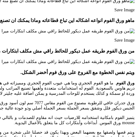
Save Image
ماهو ورق الفوم انواعه اشكاله اين تباع قطاعاته وماذا يمكنك ان تصنع منه be Decor
Save Image
من ورق الفوم طريقه عمل ديكور للحائط راقي مش مكلف ابتكارات ميرا أشغال بالفوم أشغال
ويتم نفس الخطوة مع الفروع على ورق فوم أخضر الشكل.
ورق الفوم
. ما هو الفوم الحجري وما هي عيوب الفوم الحجري ومميزاته في
دريم هاوس بالسعودية. الفوم له استخدامات متعددة وأهمها تصنيع المراتب و
وردة او سمكة و كذلك يستخدم للوحات المدرسية و يمكن اضافة عليه جليتر لامع 
ورق جدران خافي للرطوبة م
الجبس ديكور فلل وشقق بسعر الجملة بسعر الجملة أصلي وذو جودة عالية جميع القطع طولها 2 40 متر والأسعار للمتر من خصائص فوم ديكورايز ضغط يصل إلى 80 لايحتا
mousse ورق الموس. أبداعات وأبتكارات كل ما يتعلق بالأعمال اليدوية.
ويتم قصها ولصقها مع بعضهما البعض وبهذا يكون قد حصلنا على شجرة من و