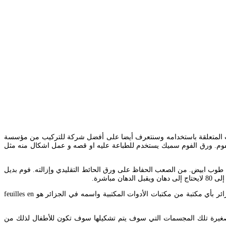
ات المتعلقة باستخدامه وسنتعرف أيضا على أفضل شركة للتركيب من مؤسسة
الفوم. ورق الفوم سميك يستخدم للطباعة عليه او قصه و عمل اشكال منه مثل
ابعاد فوم لتزين الحائط طوب ابيض. من الصعب الحفاظ على ورق الحائط التقليدي وإزالته. فوم بديل
يتميز الفوم بامكانية استخدامه للارضيات حيث انه مقاوم للصدمات و بالتالي فهو عملي لغرف الاطفال. ورق الفوم العادي وورق الفوم بالجليتر يباع في الجزائر بأي مكتبة من مكتبات الأدوات المكتبية واسمه في الجزائر هو feuilles en
 صغيرة تلك المجسمات التي سوف يتم تشكيلها سوف تكون للأطفال لذلك من