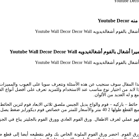
Youtu
ةيدويه Youtube Wall Decor Decor Wall
 هذا المقال سوف سنجيب عن هذه الأسئلة ونتعرف سويا على العيوب والمميز
لذا لابد من اختيار نوع مناسب عند الاستخدام وللمزيد تعرف على أفضل أنواع 
و له العديد من الألوان.
صنوع من الفوم مقاس 7077 سم لون أسود ورق حائط – باركيه – فوم والواح بديل الجبس ملصق ثلاثي ال
ج إلى دهان ويقبل الدهان مباشرة.
رق الفوم. احضر ورق الفوم الملونة الخاص بك وقم بتقطيعه أيضا إلى قطع