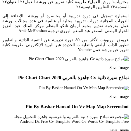
محتويات١ ورش العمل٢ طريقة كتابة تقرير عن ورشة العمل٢١ العنوان٢٢
المقدمة٢٣ العناوين الرئيسية٢٤.
استمارة تسجيل في دورة تدريبية أو محاضرة أو ورشة. بالإضافة إلى
الدورات المجانية دورات تدريبية محلية أو عالمية في عدة مجالات. ورشة
عمل مترجمة تقديم محمد أزمان تانكو المنظم مركز الملك عبد العزيز
للحوار الوطني المصدر عبد المنعم الهرري ترجمة Arak McShoshan.
عروض بوربوينت لأكثر من 80 دورة تدريبية عن التنمية الذاتية والتطوير
تطوير الذات. أبلغني بالتعليقات الجديدة عبر البريد الإلكتروني. طريقة كتابة
تقرير عن ورشة عمل Youtube.
Save Image
نماذج سيرة ذاتية Cv جاهزة بالعربي 2020 Pie Chart Chart
Save Image
Pin By Bashar Hamad On Vv Map Map Screenshot
Save Image