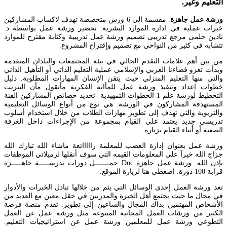
التعليم وغير.
ورشة عمل جاهزة
. مقسمة الى 6 ورش متخصصة تهدف لاكساب المشاركين
خبرات عملية في ادارة الموارد البشرية. تحضير ورشة عمل بواسطة د.
نادين حلمى مرجع تدريبى تصميم ورشة عمل تدريبية وكتابة مقترح للموارد
تتشابه في كثير من النواحي مع تصميم وإقتراح المشروع.
من بين أهم علامات التقدم الحالي في بيئة المجتمعات والبلدان المتقدمة
وبدأت تغزو فضاءنا العربي والإسلامي عملية التعليم الذاتي أو التأهيل الذاتي
والتي منها التعليم المنزلي حيث يتقن الإنسان المهارات المطلوبة. دليل
خطوات إعداد وتنفيذ ورشة عمل للمأانة الفكرية مأنقول مأن النترنت
التخطيط لورشة علم 1 الخطوات التمهيدية -تحديد خصائص المشاركين الفئة
المستهدفة المشاركون في الورشة. هي نوع من أنواع الوسائل التعليمية
والتربوية والتي تهدف إلى تطوير مهارات الطلاب من خلال استخدام أسلوب
تدريسي جديد يعتمد على القيام بمجموعة من الإجراءات داخل الغرفة
الصفية أو أثناء القيام بزيارة.
ورشة عمل بعنوان إدارة الغضب للمعلمة رااااائعة ماشاء الله تبارك الله
جزاج الله خيرآ على المعلومات القيمه التي سوف أنقلها لزميلاتي الموظفات
بإذن الله. ورشة عمل جاهزة Doc حمـــــــل دورات تدريبيـــــة جاهـــــزة
قرابة 100 دورة. اضغطي هنا لزيارة الموقع.
تعد ورشة العمل إحدى الوسائل التي يتم من خلالها تبادل الخبرات والأدوار
في مجال ما حيث يجتمع أهل الخبرة والمدربين في حقل معين مع العديد من
الأشخاص المهتمين بذاك المجال والساعين إلى تطوير. تقدم منصة فرصة
الكثير من ورشات العمل المجانية المتنوعة مثل ورشة عمل عن العمل
التطوعي ورشة عمل للمعلمين ورشة عمل عن استراتيجيات التعليم.