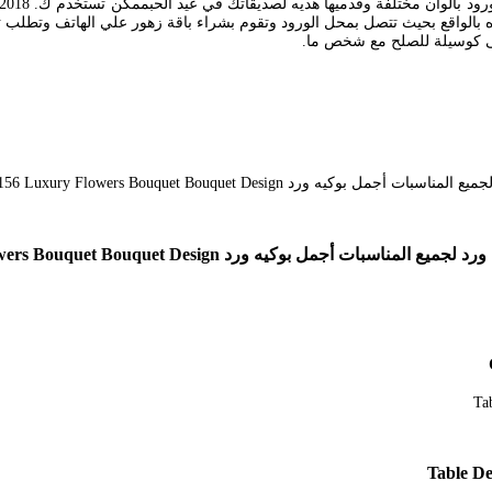
 نراه بالواقع بحيث تتصل بمحل الورود وتقوم بشراء باقة زهور علي الهاتف وتط
حتى كوسيلة للصلح مع شخص ما.
Kntosa Com 01 19 156 Luxury Flowers Bouquet Bouquet Desi