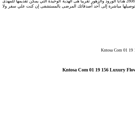
صور ورود مدح شخص غالي. من الفوم العادي اصنعي احلى دلايه على شكل ورود بألوان مختلفة وقدميها هديه لصديقاتك في عيد الحبممكن تستخدم ك. 28082018 هدايا الورود والزهور تقريبا هى الهدية الوحيدة التي يمكن تقديمها للمهدى
لب توصيلها مباشرة إلى أحد أصدقائك المرضى بالمستشفى إن كنت علي سفر ولا