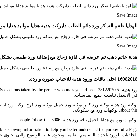
Save Image
للهدايا طعم السكر ورد دائم للطلب دايركت هدية هدايا مواليد هدايا مواليد توزيعات توصيل 
Save Image
هدية خاتم ذهب تم عرضه في فازة زجاج مع إضافة ورد طبيعي بشكل جميل pg Chocolate Desserts Food
16082018 احلى باقات ورود هدية للاحباب صورة و رده.
ورد هديه
في الأسفل تناسب جميع المناسبات.
about this. بوكيهات ورد مع شكولاته.
بوكيهات ورد مع هدايا. اجمل باقه ورد هديه. 6986 people follow this.
الخلفيات للورود باحدث التصاميم العالمية وبجودة عالية الوضوح والتي تحتوي 