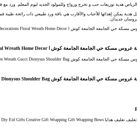
 هدية توزيعات حب و تخرج وزواج وللمولود الجديد ليوم المعلم. ورد مع قهوة او
 من المعروف دائما أن أفضل هدية يمكن إهدائها للأحباب والأقارب هي باقة ورد طبيعي ذات 
 عروسان جديدان.
 الجامعة كوش ا Table Decorations Floral Wreath Home Decor
 الجامعة كوش Halloween Wreath Gucci Dionysus Shoulder Bag