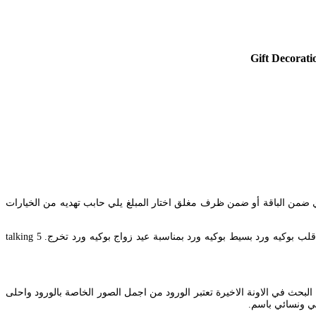
out of 5 stars. See acti باقة ورد مع عيدية هدية 3999 9000 باقة ورد مع هدية مبلغ رمزي ضمن الباقة أو ضمن ظرف مغلق اختار المبلغ يلي حابب تهديه من الخيارات
بوكيه ورد هدية بوكيه ورد كبير بوكيه ورد جميل بوكيه ورد فرح بوكيه ورد ابيض بوكيه ورد 2020 بوكيه ورد ملون بوكية ورد تهنئة بوكيه ورد احمر على شكل قلب بوكيه ورد بسيط بوكيه ورد بمناسبة عيد زواج بوكيه ورد تخرج. 5 talking
 جميلة ورائعة هذه الاشكال التي عليها كثير من البحث في الاونة الاخيرة تعتبر الورود من اجمل الصور الخاصة بالورود واحلى
لي ونسائي باسم.