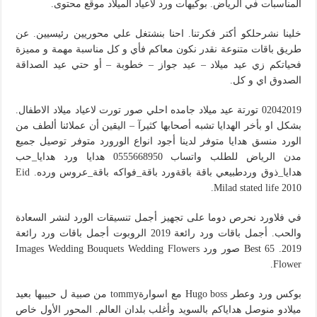
المناسبات في الرياض. بوكيهات ورد لاعياد الميلاد موقع محتوى.
خلينا نشرحلكو أكتر فكرتنا. احنا بنشتغل علي محوريين رئيسيين. عن
طريق باقات متنوعة نقدر نكون معاكم فأي و كل مناسبة مهمة و مميزة
فحياتكم زي عيد ميلاد – عيد جواز – خطوبة – أو حتي عيد الصداقة
الصدوق اي و كل.
02042019 تورتة عيد ميلاد جامده احلي صور تورت لاعياد ميلاد الاطفال.
بشكل او بأخر الهدايا تشبه أصحابها كثيرآ – اليقين أن عملائنا ألطف من
الورد منسق هدايا متوفر لدينا أجود انواع الورورد متوفر توصيل جميع
مدن الرياض للطلب واتساب 0555668950 هدايا ورد هدايا_حب
هدايا_ذوق وردطبيعي باقة باقةورد باقة_فواكه باقة_عروس ورده. Eid
Milad stated life 2010.
في فلاورد نحرص دوما على تجهيز أجمل تنسيقات الورد لنشر السعادة
والحب. أجمل باقات ورد رائعة 2019 الروبوت أجمل باقات ورد رائعة
2019. 65 Best صور ورد Images Wedding Bouquets Wedding Flowers
Flower.
بوكس ورد وعطر Hugo boss مع اسوارةtommy من صبية ل حبيبها بعيد
ميلادو منوصل هداياكم بالسويد وأغلب بلدان العالم. المحور الأول خاص