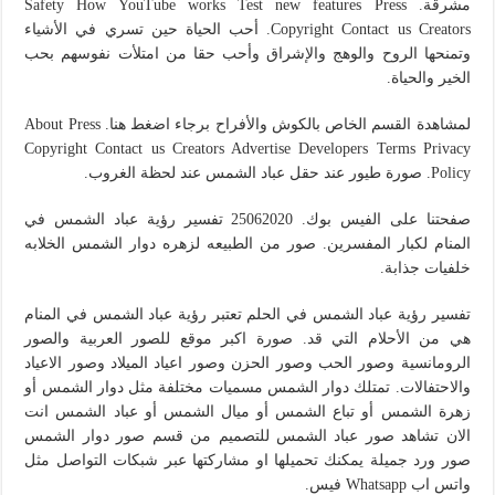
مشرقة. Safety How YouTube works Test new features Press
Copyright Contact us Creators. أحب الحياة حين تسري في الأشياء
وتمنحها الروح والوهج والإشراق وأحب حقا من امتلأت نفوسهم بحب
الخير والحياة.
لمشاهدة القسم الخاص بالكوش والأفراح برجاء اضغط هنا. About Press
Copyright Contact us Creators Advertise Developers Terms Privacy
Policy. صورة طيور عند حقل عباد الشمس عند لحظة الغروب.
صفحتنا على الفيس بوك. 25062020 تفسير رؤية عباد الشمس في
المنام لكبار المفسرين. صور من الطبيعه لزهره دوار الشمس الخلابه
خلفيات جذابة.
تفسير رؤية عباد الشمس في الحلم تعتبر رؤية عباد الشمس في المنام
هي من الأحلام التي قد. صورة اكبر موقع للصور العربية والصور
الرومانسية وصور الحب وصور الحزن وصور اعياد الميلاد وصور الاعياد
والاحتفالات. تمتلك دوار الشمس مسميات مختلفة مثل دوار الشمس أو
زهرة الشمس أو تباع الشمس أو ميال الشمس أو عباد الشمس انت
الان تشاهد صور عباد الشمس للتصميم من قسم صور دوار الشمس
صور ورد جميلة يمكنك تحميلها او مشاركتها عبر شبكات التواصل مثل
واتس اب Whatsapp فيس.