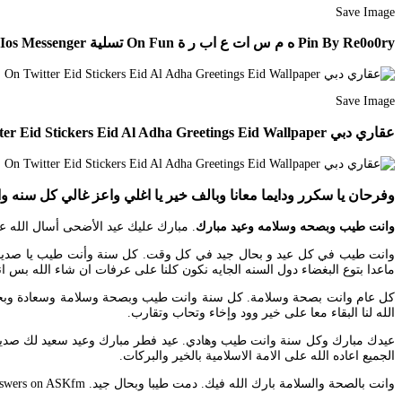
Save Image
Pin By Re0o0ry ه م س ات ع اب ر ة On Fun تسلية Ios Ios Messenger
Save Image
عقاري دبي On Twitter Eid Stickers Eid Al Adha Greetings Eid Wallpaper
وفرحان يا سكرر ودايما معانا وبالف خير يا اغلي واعز غالي كل سنه
وانت طيب وبصحه وسلامه وعيد مبارك
. مبارك عليك عيد الأضحى أسال الله ع
وانت طيب في كل عيد و بحال جيد في كل وقت. كل سنة وأنت طيب يا صديقي ا
ماعدا بتوع البغضاء دول السنه الجايه نكون كلنا على عرفات ان شاء الله بس انا
الله لنا البقاء معا على خير وود وإخاء وتحاب وتقارب.
عيدك مبارك وكل سنة وانت طيب وهادي. عيد فطر مبارك وعيد سعيد لك صديق
الجميع اعاده الله على الامة الاسلامية بالخير والبركات.
وانت بالصحة والسلامة بارك الله فيك. دمت طيبا وبحال جيد. Ask anything you want to learn about Eman gad by getting answers on ASKfm.