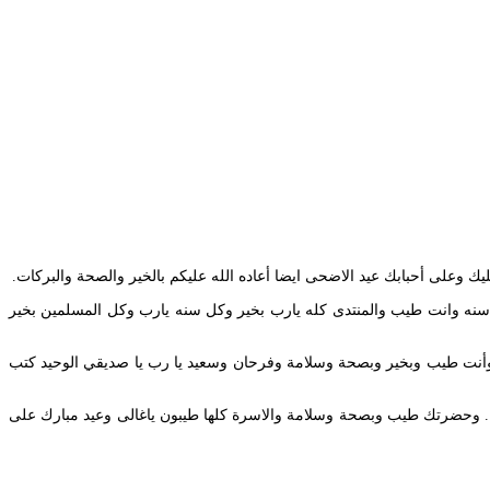
 وعلى أحبابك عيد الاضحى ايضا أعاده الله عليكم بالخير والصحة والبركات.
سنه وانت طيب والمنتدى كله يارب بخير وكل سنه يارب وكل المسلمين بخير
ل سنة وانت طيب وبصحة وسلامة وسعادة وبخير وعيد ميلاد سعيد وعقبال العمر كله يا نجم 4 Oct 3 2020 2 replies. كل سنة وأنت طيب وبخير وبصحة وسلامة وفرحان وسعيد يا رب يا صديقي الوحيد كتب
 وحضرتك طيب وبصحة وسلامة والاسرة كلها طيبون ياغالى وعيد مبارك على